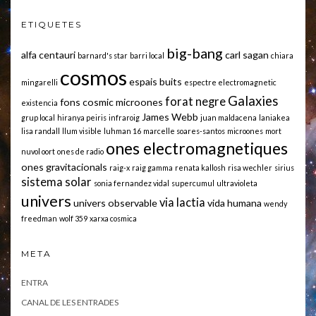
ETIQUETES
big-bang
alfa centauri
carl sagan
barnard's star
barri local
chiara
cosmos
espais buits
mingarelli
espectre electromagnetic
Galaxies
forat negre
fons cosmic microones
existencia
James Webb
grup local
hiranya peiris
infraroig
juan maldacena
laniakea
lisa randall
llum visible
luhman 16
marcelle soares-santos
microones
mort
ones electromagnetiques
nuvol oort
ones de radio
ones gravitacionals
raig-x
raig gamma
renata kallosh
risa wechler
sirius
sistema solar
sonia fernandez vidal
supercumul
ultravioleta
univers
via lactia
univers observable
vida humana
wendy
freedman
wolf 359
xarxa cosmica
META
ENTRA
CANAL DE LES ENTRADES