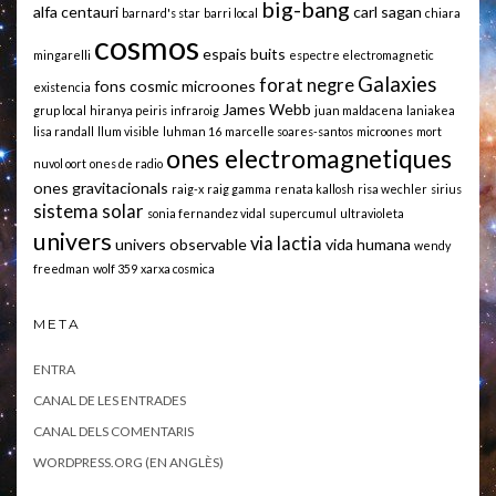
big-bang
alfa centauri
carl sagan
barnard's star
barri local
chiara
cosmos
espais buits
mingarelli
espectre electromagnetic
Galaxies
forat negre
fons cosmic microones
existencia
James Webb
grup local
hiranya peiris
infraroig
juan maldacena
laniakea
lisa randall
llum visible
luhman 16
marcelle soares-santos
microones
mort
ones electromagnetiques
nuvol oort
ones de radio
ones gravitacionals
raig-x
raig gamma
renata kallosh
risa wechler
sirius
sistema solar
sonia fernandez vidal
supercumul
ultravioleta
univers
via lactia
univers observable
vida humana
wendy
freedman
wolf 359
xarxa cosmica
META
ENTRA
CANAL DE LES ENTRADES
CANAL DELS COMENTARIS
WORDPRESS.ORG (EN ANGLÈS)