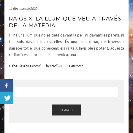
11 d'octubre de 2025
RAIGS X: LA LLUM QUE VEU A TRAVÉS
DE LA MATÈRIA
Hi ha una llum que no es deté davant la pell, ni davant les parets, ni
tan sols davant les estrelles. És una llum capaç de travessar
gairebé tot el que coneixem: els raigs X.Invisible i potent, aquesta
radiació és alhora una eina mèdica, una
…
Física Clàssica
,
General
-
by
perelluis
-
1 Comment
SEARCH