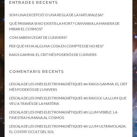
ENTRADES RECENTS
SOM UNA EXCEPCIÓ O UNA REGLA DE LA NATURALESA?
QUÈ PASSARIA SI NO EXISTÍS LA MORT? CANVIARIA LA MANERA DE
MIRAR EL COSMOS?
COM SABEM L’EDAT DE L’UNIVERS?
PER QUÈ HI HA ALGUNA COSA EN COMPTES DE NO RES?
RAIGS GAMMA: EL CRIT MÉS PODERÓS DE L’UNIVERS
COMENTARIS RECENTS
en
L’ESCALA DE LES ONES ELECTROMAGNÈTIQUES
RAIGS GAMMA: EL CRIT
MÉS PODERÓS DE L’UNIVERS
en
L’ESCALA DE LES ONES ELECTROMAGNÈTIQUES
RAIGS X: LA LLUM QUE
VEU A TRAVÉS DE LA MATÈRIA
en
L’ESCALA DE LES ONES ELECTROMAGNÈTIQUES
LLUM VISIBLE: LA
FINESTRA HUMANA AL COSMOS
en
L’ESCALA DE LES ONES ELECTROMAGNÈTIQUES
LLUM ULTRAVIOLADA:
EL COSTAT OCULT DEL SOL