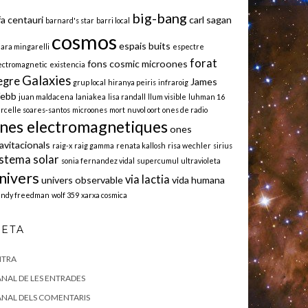
big-bang
fa centauri
carl sagan
barnard's star
barri local
cosmos
espais buits
iara mingarelli
espectre
forat
fons cosmic microones
ectromagnetic
existencia
Galaxies
egre
James
grup local
hiranya peiris
infraroig
ebb
juan maldacena
laniakea
lisa randall
llum visible
luhman 16
rcelle soares-santos
microones
mort
nuvol oort
ones de radio
nes electromagnetiques
ones
avitacionals
raig-x
raig gamma
renata kallosh
risa wechler
sirius
istema solar
sonia fernandez vidal
supercumul
ultravioleta
nivers
via lactia
univers observable
vida humana
ndy freedman
wolf 359
xarxa cosmica
ETA
NTRA
NAL DE LES ENTRADES
NAL DELS COMENTARIS