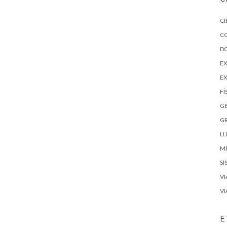
CI
C
D
EX
E
FÍ
G
G
LL
M
SI
VI
VI
E