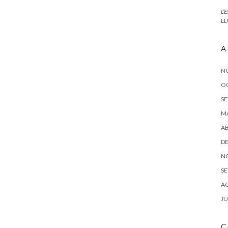
L’
LL
A
N
O
SE
MA
AB
DE
N
SE
AG
JU
C