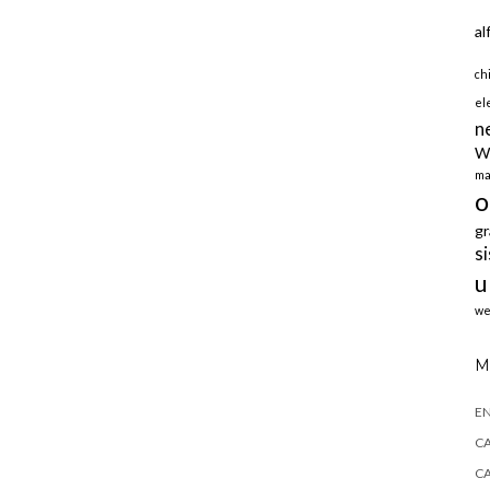
al
ch
el
n
W
ma
o
gr
s
u
we
M
E
CA
CA