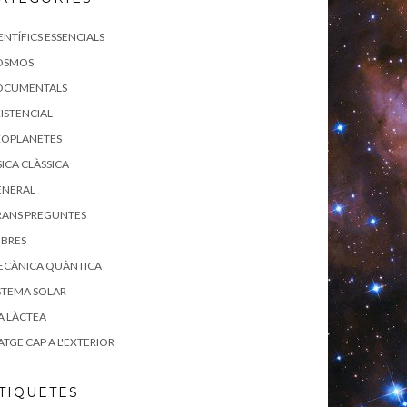
ENTÍFICS ESSENCIALS
OSMOS
OCUMENTALS
ISTENCIAL
XOPLANETES
SICA CLÀSSICA
ENERAL
RANS PREGUNTES
IBRES
ECÀNICA QUÀNTICA
STEMA SOLAR
A LÀCTEA
ATGE CAP A L'EXTERIOR
TIQUETES