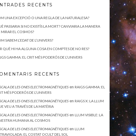
NTRADES RECENTS
M UNA EXCEPCIÓ O UNA REGLA DE LA NATURALESA?
È PASSARIA SI NO EXISTÍS LA MORT? CANVIARIA LA MANERA
 MIRAR EL COSMOS?
M SABEM L’EDAT DE L’UNIVERS?
R QUÈ HI HA ALGUNA COSA EN COMPTES DE NO RES?
IGS GAMMA: EL CRIT MÉS PODERÓS DE L’UNIVERS
OMENTARIS RECENTS
en
ESCALA DE LES ONES ELECTROMAGNÈTIQUES
RAIGS GAMMA: EL
IT MÉS PODERÓS DE L’UNIVERS
en
ESCALA DE LES ONES ELECTROMAGNÈTIQUES
RAIGS X: LA LLUM
E VEU A TRAVÉS DE LA MATÈRIA
en
ESCALA DE LES ONES ELECTROMAGNÈTIQUES
LLUM VISIBLE: LA
INESTRA HUMANA AL COSMOS
en
ESCALA DE LES ONES ELECTROMAGNÈTIQUES
LLUM
TRAVIOLADA: EL COSTAT OCULT DEL SOL