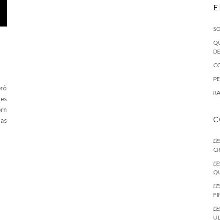
E
SO
QU
DE
CO
PE
erò
RA
res
orn
C
pas
L’
CR
L’
QU
L’
F
L’
UL