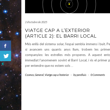
2 d'octubre de 2025
VIATGE CAP A L’EXTERIOR
(ARTICLE 2): EL BARRI LOCAL
Més enllà del sistema solar, l’espai sembla immens i buit. P
si avancem uns quants anys llum, trobem les prime
companyies: les estrelles més properes. A aquest ent
immediat l’anomenem sovint el Barri Local, i és el primer 
per entendre que no estem sols
…
Cosmos
,
General
,
Viatge cap a l'exterior
-
by
perelluis
-
0 Comments