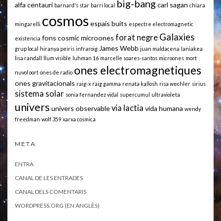
big-bang
alfa centauri
carl sagan
barnard's star
barri local
chiara
cosmos
espais buits
mingarelli
espectre electromagnetic
Galaxies
forat negre
fons cosmic microones
existencia
James Webb
grup local
hiranya peiris
infraroig
juan maldacena
laniakea
lisa randall
llum visible
luhman 16
marcelle soares-santos
microones
mort
ones electromagnetiques
nuvol oort
ones de radio
ones gravitacionals
raig-x
raig gamma
renata kallosh
risa wechler
sirius
sistema solar
sonia fernandez vidal
supercumul
ultravioleta
univers
via lactia
univers observable
vida humana
wendy
freedman
wolf 359
xarxa cosmica
META
ENTRA
CANAL DE LES ENTRADES
CANAL DELS COMENTARIS
WORDPRESS.ORG (EN ANGLÈS)