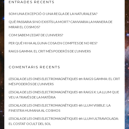
ENTRADES RECENTS
SOM UNA EXCEPCIÓ O UNA REGLA DE LA NATURALESA?
QUÈ PASSARIA SI NO EXISTÍS LA MORT? CANVIARIA LA MANERA DE
MIRAR EL COSMOS?
COM SABEM L’EDAT DE L’UNIVERS?
PER QUÈ HI HA ALGUNA COSA EN COMPTES DE NO RES?
RAIGS GAMMA: EL CRIT MÉS PODERÓS DE L’UNIVERS
COMENTARIS RECENTS
en
L’ESCALA DE LES ONES ELECTROMAGNÈTIQUES
RAIGS GAMMA: EL CRIT
MÉS PODERÓS DE L’UNIVERS
en
L’ESCALA DE LES ONES ELECTROMAGNÈTIQUES
RAIGS X: LA LLUM QUE
VEU A TRAVÉS DE LA MATÈRIA
en
L’ESCALA DE LES ONES ELECTROMAGNÈTIQUES
LLUM VISIBLE: LA
FINESTRA HUMANA AL COSMOS
en
L’ESCALA DE LES ONES ELECTROMAGNÈTIQUES
LLUM ULTRAVIOLADA:
EL COSTAT OCULT DEL SOL