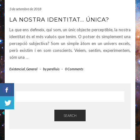
3 de setembre de 2018
LA NOSTRA IDENTITAT… ÚNICA?
La que ens defineix, qui som, un únic objecte perceptible, la nostra
identitat és el més valuós que tenim. O potser és simplement una
percepció subjectiva? Som un simple àtom en un univers excels,
però existim i en som conscients. Veiem, sentim, experimentem,
sóm una
…
Existencial
,
General
-
by
perelluis
-
0 Comments
SEARCH