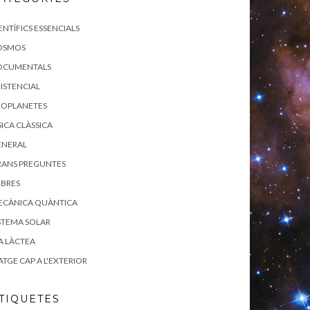
ENTÍFICS ESSENCIALS
OSMOS
OCUMENTALS
ISTENCIAL
XOPLANETES
SICA CLÀSSICA
ENERAL
RANS PREGUNTES
IBRES
ECÀNICA QUÀNTICA
STEMA SOLAR
A LÀCTEA
ATGE CAP A L'EXTERIOR
TIQUETES