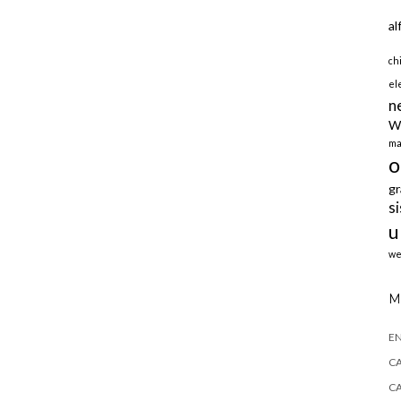
al
ch
el
n
W
ma
o
gr
s
u
we
M
E
CA
CA