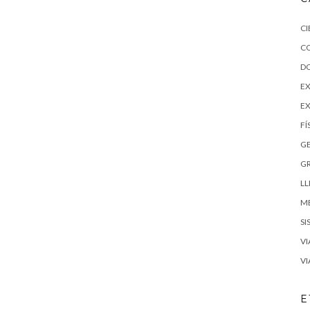
CI
C
D
EX
E
FÍ
G
G
LL
M
SI
VI
VI
E