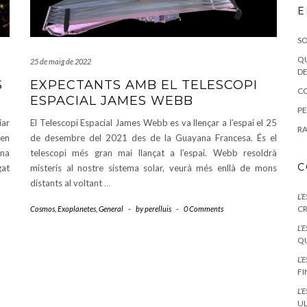
E
SO
QU
25 de maig de 2022
DE
S
EXPECTANTS AMB EL TELESCOPI
CO
ESPACIAL JAMES WEBB
PE
iar
El Telescopi Espacial James Webb es va llençar a l’espai el 25
RA
ven
de desembre del 2021 des de la Guayana Francesa. És el
una
telescopi més gran mai llançat a l’espai. Webb resoldrà
C
gat
misteris al nostre sistema solar, veurà més enllà de mons
distants al voltant
…
L’
CR
Cosmos
,
Exoplanetes
,
General
-
by
perelluis
-
0 Comments
L’
QU
L’
F
L’
UL