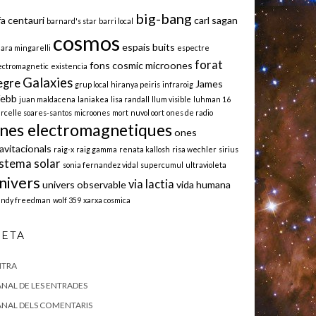
big-bang
fa centauri
carl sagan
barnard's star
barri local
cosmos
espais buits
iara mingarelli
espectre
forat
fons cosmic microones
ectromagnetic
existencia
Galaxies
egre
James
grup local
hiranya peiris
infraroig
ebb
juan maldacena
laniakea
lisa randall
llum visible
luhman 16
rcelle soares-santos
microones
mort
nuvol oort
ones de radio
nes electromagnetiques
ones
avitacionals
raig-x
raig gamma
renata kallosh
risa wechler
sirius
istema solar
sonia fernandez vidal
supercumul
ultravioleta
nivers
via lactia
univers observable
vida humana
ndy freedman
wolf 359
xarxa cosmica
ETA
NTRA
NAL DE LES ENTRADES
NAL DELS COMENTARIS