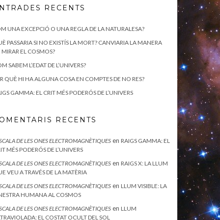
NTRADES RECENTS
M UNA EXCEPCIÓ O UNA REGLA DE LA NATURALESA?
È PASSARIA SI NO EXISTÍS LA MORT? CANVIARIA LA MANERA
 MIRAR EL COSMOS?
M SABEM L’EDAT DE L’UNIVERS?
R QUÈ HI HA ALGUNA COSA EN COMPTES DE NO RES?
IGS GAMMA: EL CRIT MÉS PODERÓS DE L’UNIVERS
OMENTARIS RECENTS
en
ESCALA DE LES ONES ELECTROMAGNÈTIQUES
RAIGS GAMMA: EL
IT MÉS PODERÓS DE L’UNIVERS
en
ESCALA DE LES ONES ELECTROMAGNÈTIQUES
RAIGS X: LA LLUM
E VEU A TRAVÉS DE LA MATÈRIA
en
ESCALA DE LES ONES ELECTROMAGNÈTIQUES
LLUM VISIBLE: LA
INESTRA HUMANA AL COSMOS
en
ESCALA DE LES ONES ELECTROMAGNÈTIQUES
LLUM
TRAVIOLADA: EL COSTAT OCULT DEL SOL