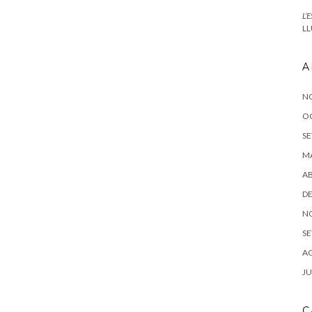
L’
LL
A
N
O
SE
MA
AB
DE
N
SE
AG
JU
C