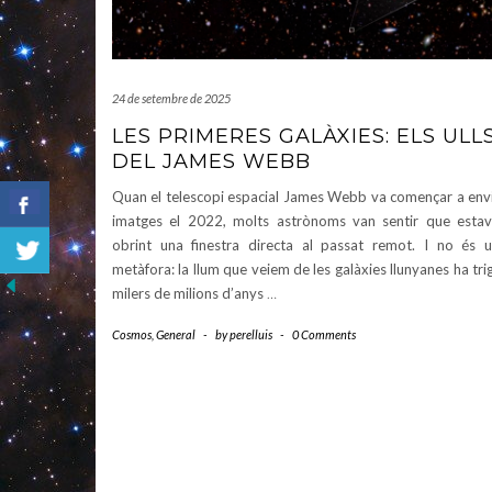
24 de setembre de 2025
LES PRIMERES GALÀXIES: ELS ULL
DEL JAMES WEBB
Quan el telescopi espacial James Webb va començar a env
imatges el 2022, molts astrònoms van sentir que esta
obrint una finestra directa al passat remot. I no és 
metàfora: la llum que veiem de les galàxies llunyanes ha tri
milers de milions d’anys
…
Cosmos
,
General
-
by
perelluis
-
0 Comments