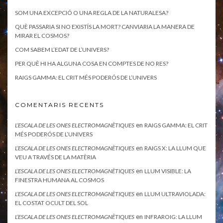
SOM UNA EXCEPCIÓ O UNA REGLA DE LA NATURALESA?
QUÈ PASSARIA SI NO EXISTÍS LA MORT? CANVIARIA LA MANERA DE
MIRAR EL COSMOS?
COM SABEM L’EDAT DE L’UNIVERS?
PER QUÈ HI HA ALGUNA COSA EN COMPTES DE NO RES?
RAIGS GAMMA: EL CRIT MÉS PODERÓS DE L’UNIVERS
COMENTARIS RECENTS
en
L’ESCALA DE LES ONES ELECTROMAGNÈTIQUES
RAIGS GAMMA: EL CRIT
MÉS PODERÓS DE L’UNIVERS
en
L’ESCALA DE LES ONES ELECTROMAGNÈTIQUES
RAIGS X: LA LLUM QUE
VEU A TRAVÉS DE LA MATÈRIA
en
L’ESCALA DE LES ONES ELECTROMAGNÈTIQUES
LLUM VISIBLE: LA
FINESTRA HUMANA AL COSMOS
en
L’ESCALA DE LES ONES ELECTROMAGNÈTIQUES
LLUM ULTRAVIOLADA:
EL COSTAT OCULT DEL SOL
en
L’ESCALA DE LES ONES ELECTROMAGNÈTIQUES
INFRAROIG: LA LLUM