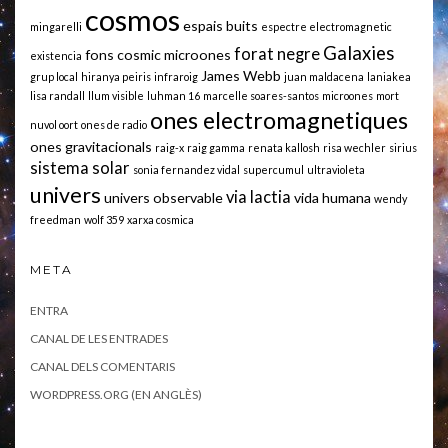
cosmos
espais buits
mingarelli
espectre electromagnetic
Galaxies
forat negre
fons cosmic microones
existencia
James Webb
grup local
hiranya peiris
infraroig
juan maldacena
laniakea
lisa randall
llum visible
luhman 16
marcelle soares-santos
microones
mort
ones electromagnetiques
nuvol oort
ones de radio
ones gravitacionals
raig-x
raig gamma
renata kallosh
risa wechler
sirius
sistema solar
sonia fernandez vidal
supercumul
ultravioleta
univers
via lactia
univers observable
vida humana
wendy
freedman
wolf 359
xarxa cosmica
META
ENTRA
CANAL DE LES ENTRADES
CANAL DELS COMENTARIS
WORDPRESS.ORG (EN ANGLÈS)