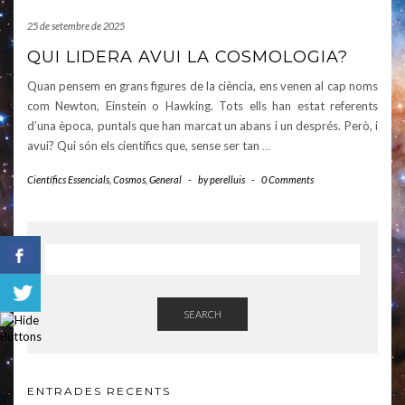
25 de setembre de 2025
QUI LIDERA AVUI LA COSMOLOGIA?
Quan pensem en grans figures de la ciència, ens venen al cap noms
com Newton, Einstein o Hawking. Tots ells han estat referents
d’una època, puntals que han marcat un abans i un després. Però, i
avui? Qui són els científics que, sense ser tan
…
Científics Essencials
,
Cosmos
,
General
-
by
perelluis
-
0 Comments
SEARCH
ENTRADES RECENTS