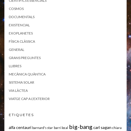
CIENTÍFICS ESSENCIALS
COSMOS
DOCUMENTALS
EXISTENCIAL
EXOPLANETES
FÍSICA CLÀSSICA
GENERAL
GRANS PREGUNTES
LLIBRES
MECÀNICA QUÀNTICA
SISTEMA SOLAR
VIA LÀCTEA
VIATGE CAP A L'EXTERIOR
ETIQUETES
big-bang
alfa centauri
carl sagan
barnard's star
barri local
chiara