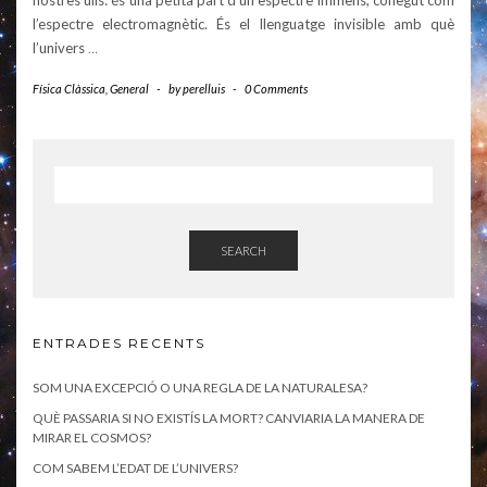
l’espectre electromagnètic. És el llenguatge invisible amb què
l’univers
…
Física Clàssica
,
General
-
by
perelluis
-
0 Comments
SEARCH
ENTRADES RECENTS
SOM UNA EXCEPCIÓ O UNA REGLA DE LA NATURALESA?
QUÈ PASSARIA SI NO EXISTÍS LA MORT? CANVIARIA LA MANERA DE
MIRAR EL COSMOS?
COM SABEM L’EDAT DE L’UNIVERS?