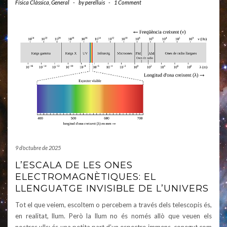
Física Clàssica
,
General
-
by
perelluis
-
1 Comment
9 d'octubre de 2025
L’ESCALA DE LES ONES
ELECTROMAGNÈTIQUES: EL
LLENGUATGE INVISIBLE DE L’UNIVERS
Tot el que veiem, escoltem o percebem a través dels telescopis és,
en realitat, llum. Però la llum no és només allò que veuen els
nostres ulls: és una petita part d’un espectre immens, conegut com