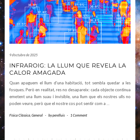
9 d'octubre de 2025
INFRAROIG: LA LLUM QUE REVELA LA
CALOR AMAGADA
Quan apaguem el llum d’una habitació, tot sembla quedar a les
fosques. Però en realitat, res no desapareix: cada objecte continua
emetent una llum suau i invisible, una llum que els nostres ulls no
poden veure, però que el nostre cos pot sentir com a
…
Física Clàssica
,
General
-
by
perelluis
-
1 Comment