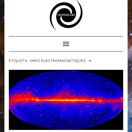
Skip
to
content
Toggle Navigation
ETIQUETA:
ONES ELECTROMAGNETIQUES