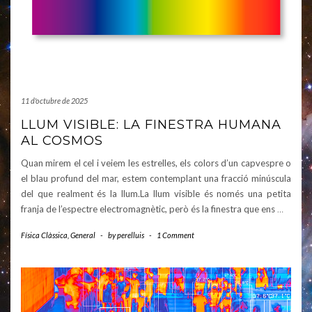
11 d'octubre de 2025
LLUM VISIBLE: LA FINESTRA HUMANA
AL COSMOS
Quan mirem el cel i veiem les estrelles, els colors d’un capvespre o
el blau profund del mar, estem contemplant una fracció minúscula
del que realment és la llum.La llum visible és només una petita
franja de l’espectre electromagnètic, però és la finestra que ens
…
Física Clàssica
,
General
-
by
perelluis
-
1 Comment