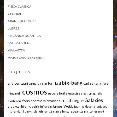
FÍSICA CLÀSSICA
GENERAL
GRANS PREGUNTES
LLIBRES
MECÀNICA QUÀNTICA
SISTEMA SOLAR
VIA LÀCTEA
VIATGE CAP A L'EXTERIOR
ETIQUETES
big-bang
alfa centauri
carl sagan
barnard's star
barri local
chiara
cosmos
espais buits
mingarelli
espectre electromagnetic
Galaxies
forat negre
fons cosmic microones
existencia
James Webb
grup local
hiranya peiris
infraroig
juan maldacena
laniakea
lisa randall
llum visible
luhman 16
marcelle soares-santos
microones
mort