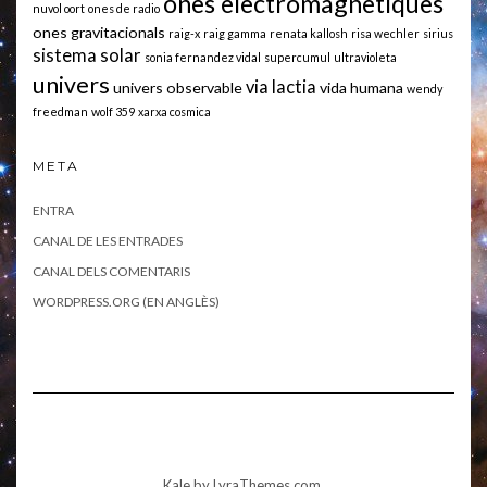
ones electromagnetiques
nuvol oort
ones de radio
ones gravitacionals
raig-x
raig gamma
renata kallosh
risa wechler
sirius
sistema solar
sonia fernandez vidal
supercumul
ultravioleta
univers
via lactia
univers observable
vida humana
wendy
freedman
wolf 359
xarxa cosmica
META
ENTRA
CANAL DE LES ENTRADES
CANAL DELS COMENTARIS
WORDPRESS.ORG (EN ANGLÈS)
Kale
by LyraThemes.com.