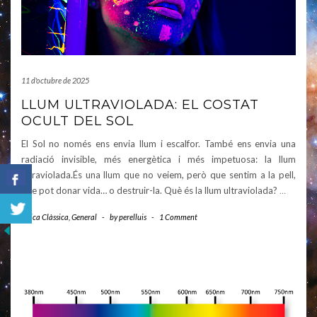
11 d'octubre de 2025
LLUM ULTRAVIOLADA: EL COSTAT
OCULT DEL SOL
El Sol no només ens envia llum i escalfor. També ens envia una
radiació invisible, més energètica i més impetuosa: la llum
ultraviolada.És una llum que no veiem, però que sentim a la pell,
que pot donar vida… o destruir-la. Què és la llum ultraviolada?
…
Física Clàssica
,
General
-
by
perelluis
-
1 Comment