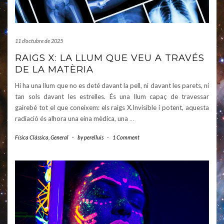
11 d'octubre de 2025
RAIGS X: LA LLUM QUE VEU A TRAVÉS
DE LA MATÈRIA
Hi ha una llum que no es deté davant la pell, ni davant les parets, ni
tan sols davant les estrelles. És una llum capaç de travessar
gairebé tot el que coneixem: els raigs X.Invisible i potent, aquesta
radiació és alhora una eina mèdica, una
…
Física Clàssica
,
General
-
by
perelluis
-
1 Comment