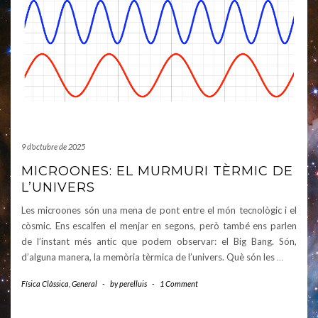
9 d'octubre de 2025
MICROONES: EL MURMURI TÈRMIC DE
L’UNIVERS
Les microones són una mena de pont entre el món tecnològic i el
còsmic. Ens escalfen el menjar en segons, però també ens parlen
de l’instant més antic que podem observar: el Big Bang. Són,
d’alguna manera, la memòria tèrmica de l’univers. Què són les
…
Física Clàssica
,
General
-
by
perelluis
-
1 Comment