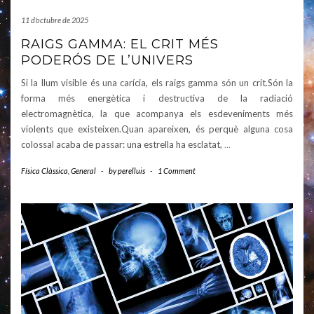
11 d'octubre de 2025
RAIGS GAMMA: EL CRIT MÉS
PODERÓS DE L’UNIVERS
Si la llum visible és una carícia, els raigs gamma són un crit.Són la
forma més energètica i destructiva de la radiació
electromagnètica, la que acompanya els esdeveniments més
violents que existeixen.Quan apareixen, és perquè alguna cosa
colossal acaba de passar: una estrella ha esclatat,
…
Física Clàssica
,
General
-
by
perelluis
-
1 Comment