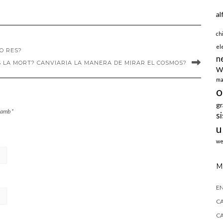
al
ch
el
O RES?
n
ÍS LA MORT? CANVIARIA LA MANERA DE MIRAR EL COSMOS?
W
ma
o
gr
s amb
*
s
u
we
M
E
CA
CA