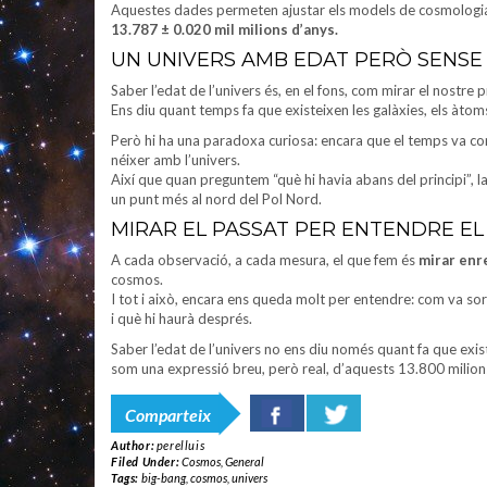
Aquestes dades permeten ajustar els models de cosmologia am
13.787 ± 0.020 mil milions d’anys.
UN UNIVERS AMB EDAT PERÒ SENSE
Saber l’edat de l’univers és, en el fons, com mirar el nostre
Ens diu quant temps fa que existeixen les galàxies, els àtoms
Però hi ha una paradoxa curiosa: encara que el temps va c
néixer amb l’univers.
Així que quan preguntem “què hi havia abans del principi”, la
un punt més al nord del Pol Nord.
MIRAR EL PASSAT PER ENTENDRE EL
A cada observació, a cada mesura, el que fem és
mirar enr
cosmos.
I tot i això, encara ens queda molt per entendre: com va sor
i què hi haurà després.
Saber l’edat de l’univers no ens diu només quant fa que exi
som una expressió breu, però real, d’aquests 13.800 milion
Comparteix
Author:
perelluis
Filed Under:
Cosmos
,
General
Tags:
big-bang
,
cosmos
,
univers