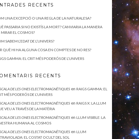
NTRADES RECENTS
M UNA EXCEPCIÓ O UNA REGLA DE LA NATURALESA?
È PASSARIA SI NO EXISTÍS LA MORT? CANVIARIA LA MANERA
 MIRAR EL COSMOS?
M SABEM L’EDAT DE L’UNIVERS?
R QUÈ HI HA ALGUNA COSA EN COMPTES DE NO RES?
IGS GAMMA: EL CRIT MÉS PODERÓS DE L’UNIVERS
OMENTARIS RECENTS
en
ESCALA DE LES ONES ELECTROMAGNÈTIQUES
RAIGS GAMMA: EL
IT MÉS PODERÓS DE L’UNIVERS
en
ESCALA DE LES ONES ELECTROMAGNÈTIQUES
RAIGS X: LA LLUM
E VEU A TRAVÉS DE LA MATÈRIA
en
ESCALA DE LES ONES ELECTROMAGNÈTIQUES
LLUM VISIBLE: LA
INESTRA HUMANA AL COSMOS
en
ESCALA DE LES ONES ELECTROMAGNÈTIQUES
LLUM
TRAVIOLADA: EL COSTAT OCULT DEL SOL