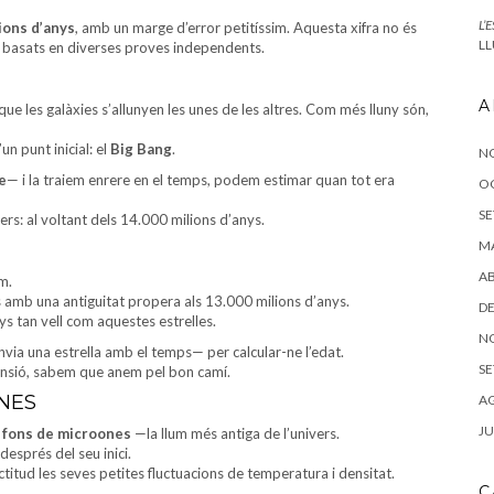
L’
ions d’anys
, amb un marge d’error petitíssim. Aquesta xifra no és
LL
a, basats en diverses proves independents.
A
ue les galàxies s’allunyen les unes de les altres. Com més lluny són,
un punt inicial: el
Big Bang
.
N
e
— i la traiem enrere en el temps, podem estimar quan tot era
O
SE
ers: al voltant dels 14.000 milions d’anys.
MA
AB
m.
 amb una antiguitat propera als 13.000 milions d’anys.
DE
nys tan vell com aquestes estrelles.
N
nvia una estrella amb el temps— per calcular-ne l’edat.
SE
ansió, sabem que anem pel bon camí.
ONES
AG
JU
e fons de microones
—la llum més antiga de l’univers.
després del seu inici.
tud les seves petites fluctuacions de temperatura i densitat.
C