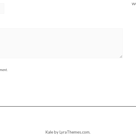
WO
mment.
Kale
by LyraThemes.com.