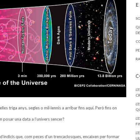
E
SO
QU
DE
CO
PE
RA
C
L’
CR
L’
lles triga anys, segles o mil·lennis a arribar fins aquí. Però fins on
QU
L’
posar una data a l’univers sencer?
F
L’
 d’indicis que, com peces d’un trencaclosques, encaixen per formar
UL