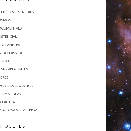
ENTÍFICS ESSENCIALS
OSMOS
OCUMENTALS
ISTENCIAL
XOPLANETES
SICA CLÀSSICA
ENERAL
RANS PREGUNTES
IBRES
ECÀNICA QUÀNTICA
STEMA SOLAR
A LÀCTEA
ATGE CAP A L'EXTERIOR
TIQUETES