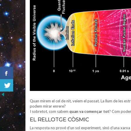
Quan mirem el cel de nit, veiem el passat. La llum de les estre
podem mirar enrere?
I sobretot, com sabem
quan va començar tot
? Com podem 
EL RELLOTGE CÒSMIC
La resposta no prové d’un sol experiment, sinó d’una xarxa