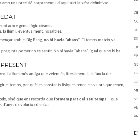
b una precisió sorprenent, i d’aquí surt la xifra definitiva:
CI
 EDAT
C
 propi arbre genealògic còsmic.
D
, la llum i, eventualment, nosaltres.
EX
omençar amb el Big Bang,
no hi havia “abans”
. El temps mateix va
E
 pregunta potser no té sentit. No hi havia “abans”, igual que no hi ha
FÍ
 PRESENT
G
G
ere
. La llum més antiga que veiem és, literalment, la infància del
LL
gir el temps, per què les constants físiques tenen els valors que tenen,
M
steix, sinó que ens recorda que
formem part del seu temps
—que
SI
s d’anys d’evolució còsmica.
VI
VI
E