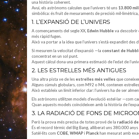
una història coherent.
Avui, els astrònoms calculen que l’univers té uns
13.800 mil
simbòlica: és fruit de mesuraments de precisió mil·limètric
1. L’EXPANSIÓ DE L’UNIVERS
A començaments del segle XX,
Edwin Hubble
va descobrir q
més ràpid fugen.
Això va portar a la idea que l’univers s’està expandint des d’
Si mesurem la velocitat d’expansió —la
constant de Hubbl
concentrat en un sol punt.
Aquest càlcul dona una primera estimació de l’edat de l’univ
2. LES ESTRELLES MÉS ANTIGUES
Una altra pista ve de les
estrelles més velles
que coneixe
Alguns cúmuls globulars, com M92 o M4, contenen estrelles
Això estableix un límit inferior clar: l’univers ha de ser alme
Els astrònoms utilitzen models d’evolució estel·lar —com ca
Quan aquests models coincideixen amb la història de l’exp
3. LA RADIACIÓ DE FONS DE MICRO
Però la prova més precisa de totes prové de la
radiació d
És el record tèrmic del Big Bang, alliberat uns 380.000 anys 
Satèl·lits com
COBE
,
WMAP
i
Planck
han mesurat amb exacti