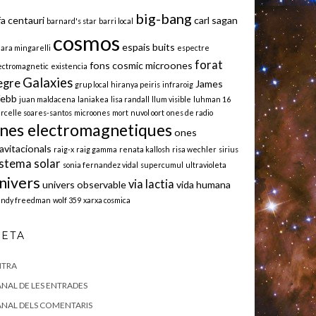
big-bang
fa centauri
carl sagan
barnard's star
barri local
cosmos
espais buits
iara mingarelli
espectre
forat
fons cosmic microones
ectromagnetic
existencia
Galaxies
egre
James
grup local
hiranya peiris
infraroig
ebb
juan maldacena
laniakea
lisa randall
llum visible
luhman 16
rcelle soares-santos
microones
mort
nuvol oort
ones de radio
nes electromagnetiques
ones
avitacionals
raig-x
raig gamma
renata kallosh
risa wechler
sirius
istema solar
sonia fernandez vidal
supercumul
ultravioleta
nivers
via lactia
univers observable
vida humana
ndy freedman
wolf 359
xarxa cosmica
ETA
NTRA
NAL DE LES ENTRADES
NAL DELS COMENTARIS