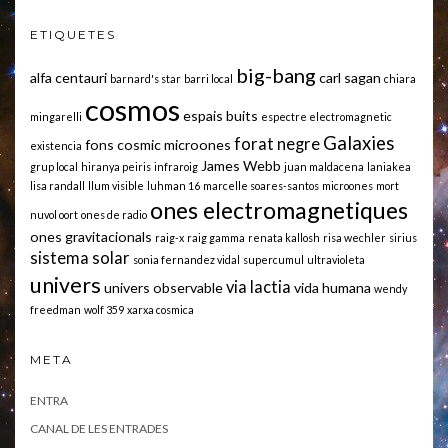
ETIQUETES
big-bang
alfa centauri
carl sagan
barnard's star
barri local
chiara
cosmos
espais buits
mingarelli
espectre electromagnetic
Galaxies
forat negre
fons cosmic microones
existencia
James Webb
grup local
hiranya peiris
infraroig
juan maldacena
laniakea
lisa randall
llum visible
luhman 16
marcelle soares-santos
microones
mort
ones electromagnetiques
nuvol oort
ones de radio
ones gravitacionals
raig-x
raig gamma
renata kallosh
risa wechler
sirius
sistema solar
sonia fernandez vidal
supercumul
ultravioleta
univers
via lactia
univers observable
vida humana
wendy
freedman
wolf 359
xarxa cosmica
META
ENTRA
CANAL DE LES ENTRADES