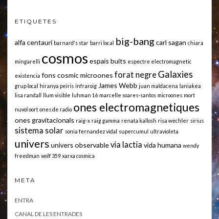
ETIQUETES
big-bang
alfa centauri
carl sagan
barnard's star
barri local
chiara
cosmos
espais buits
mingarelli
espectre electromagnetic
Galaxies
forat negre
fons cosmic microones
existencia
James Webb
grup local
hiranya peiris
infraroig
juan maldacena
laniakea
lisa randall
llum visible
luhman 16
marcelle soares-santos
microones
mort
ones electromagnetiques
nuvol oort
ones de radio
ones gravitacionals
raig-x
raig gamma
renata kallosh
risa wechler
sirius
sistema solar
sonia fernandez vidal
supercumul
ultravioleta
univers
via lactia
univers observable
vida humana
wendy
freedman
wolf 359
xarxa cosmica
META
ENTRA
CANAL DE LES ENTRADES