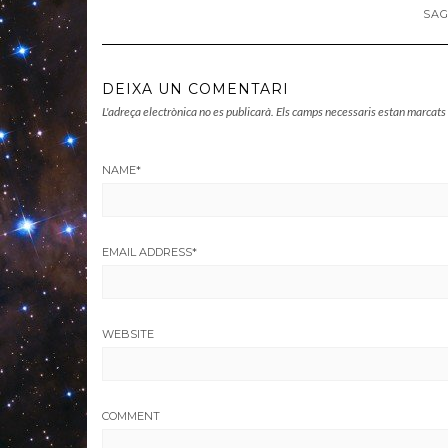
SAG
DEIXA UN COMENTARI
L'adreça electrònica no es publicarà.
Els camps necessaris estan marcat
NAME
*
EMAIL ADDRESS
*
WEBSITE
COMMENT