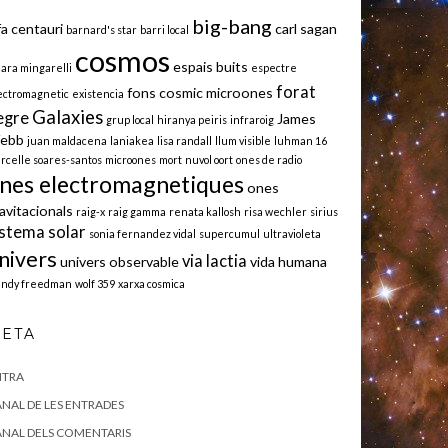
big-bang
fa centauri
carl sagan
barnard's star
barri local
cosmos
espais buits
iara mingarelli
espectre
forat
fons cosmic microones
ectromagnetic
existencia
Galaxies
egre
James
grup local
hiranya peiris
infraroig
ebb
juan maldacena
laniakea
lisa randall
llum visible
luhman 16
rcelle soares-santos
microones
mort
nuvol oort
ones de radio
nes electromagnetiques
ones
avitacionals
raig-x
raig gamma
renata kallosh
risa wechler
sirius
istema solar
sonia fernandez vidal
supercumul
ultravioleta
nivers
via lactia
univers observable
vida humana
ndy freedman
wolf 359
xarxa cosmica
ETA
NTRA
NAL DE LES ENTRADES
NAL DELS COMENTARIS