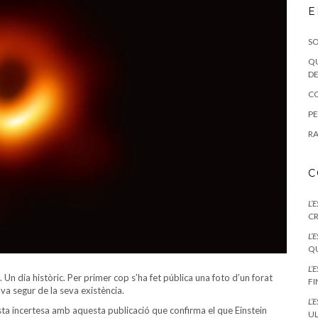
E
SO
QU
DE
CO
PE
RA
C
L’
CR
L’
QU
L’
Un dia històric. Per primer cop s’ha fet pública una foto d’un forat
F
va segur de la seva existència.
L’
esta incertesa amb aquesta publicació que confirma el que Einstein
UL