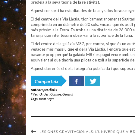
predeia a la seva teoria de la relativitat.
Aquest consorci ha estudiat des de fa anys dos forats negre
El del centre de la Via Làctia, tècnicament anomenat Sagitar
comprimida en un diàmetre de 30 sols. Encara que és petit p
més pròxim a la Terra. Es troba a una distància de 26.000 any
taronja que intentéssim observar a la superfície de la lluna.
El del centre de la galàxia M87, per contra, sí que és un a
vegades més massiu que el de la Via Làctia. I encara que est
basante prop perquè la galàxia M87 es pugui veure amb un te
equivalent al que tindria una pilota de golf a la superfície de 
Aquest darrer és el de la fotografia publicada i que suposa 
Comparteix
Author:
perelluis
Filed Under:
Cosmos
,
General
Tags:
forat negre
LES ONES GRAVITACIONALS: L’UNIVERS QUE VIB