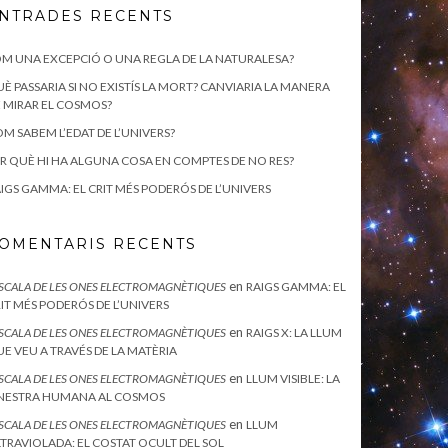
NTRADES RECENTS
M UNA EXCEPCIÓ O UNA REGLA DE LA NATURALESA?
È PASSARIA SI NO EXISTÍS LA MORT? CANVIARIA LA MANERA
 MIRAR EL COSMOS?
M SABEM L’EDAT DE L’UNIVERS?
R QUÈ HI HA ALGUNA COSA EN COMPTES DE NO RES?
IGS GAMMA: EL CRIT MÉS PODERÓS DE L’UNIVERS
OMENTARIS RECENTS
en
ESCALA DE LES ONES ELECTROMAGNÈTIQUES
RAIGS GAMMA: EL
IT MÉS PODERÓS DE L’UNIVERS
en
ESCALA DE LES ONES ELECTROMAGNÈTIQUES
RAIGS X: LA LLUM
E VEU A TRAVÉS DE LA MATÈRIA
en
ESCALA DE LES ONES ELECTROMAGNÈTIQUES
LLUM VISIBLE: LA
INESTRA HUMANA AL COSMOS
en
ESCALA DE LES ONES ELECTROMAGNÈTIQUES
LLUM
TRAVIOLADA: EL COSTAT OCULT DEL SOL