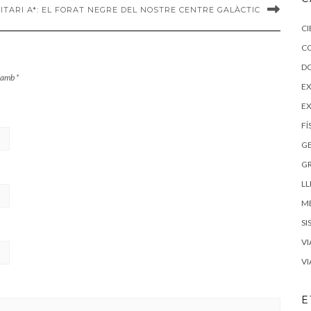
ITARI A*: EL FORAT NEGRE DEL NOSTRE CENTRE GALÀCTIC
CI
C
D
s amb
*
EX
E
FÍ
G
G
LL
M
SI
VI
VI
E