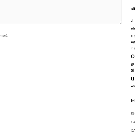
al
ch
el
n
mment.
W
ma
o
gr
s
u
we
M
E
CA
CA