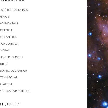
ENTÍFICS ESSENCIALS
OSMOS
OCUMENTALS
ISTENCIAL
XOPLANETES
SICA CLÀSSICA
ENERAL
RANS PREGUNTES
IBRES
ECÀNICA QUÀNTICA
STEMA SOLAR
A LÀCTEA
ATGE CAP A L'EXTERIOR
TIQUETES