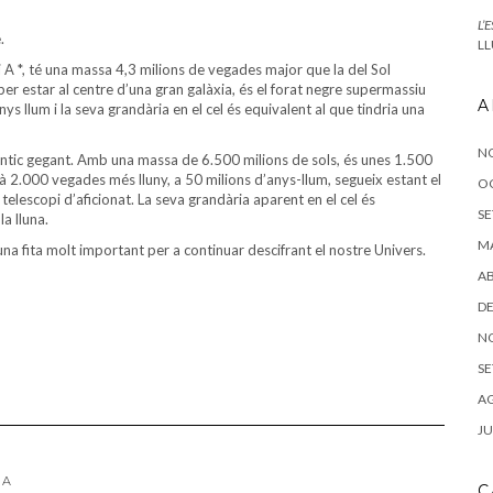
L’
.
LL
i A *, té una massa 4,3 milions de vegades major que la del Sol
er estar al centre d’una gran galàxia, és el forat negre supermassiu
A
s llum i la seva grandària en el cel és equivalent al que tindria una
N
utèntic gegant. Amb una massa de 6.500 milions de sols, és unes 1.500
à 2.000 vegades més lluny, a 50 milions d’anys-llum, segueix estant el
O
lescopi d’aficionat. La seva grandària aparent en el cel és
SE
la lluna.
MA
una fita molt important per a continuar descifrant el nostre Univers.
AB
DE
N
SE
AG
JU
RA
C