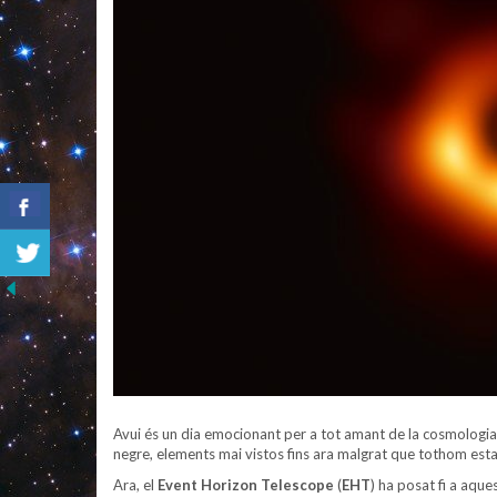
Avui és un dia emocionant per a tot amant de la cosmologia. 
negre, elements mai vistos fins ara malgrat que tothom esta
Ara, el
Event Horizon Telescope
(
EHT
) ha posat fi a aqu