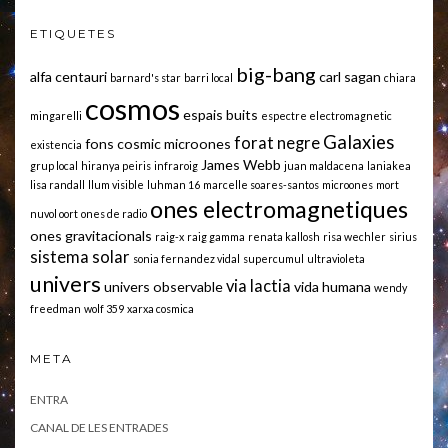
ETIQUETES
big-bang
alfa centauri
carl sagan
barnard's star
barri local
chiara
cosmos
espais buits
mingarelli
espectre electromagnetic
Galaxies
forat negre
fons cosmic microones
existencia
James Webb
grup local
hiranya peiris
infraroig
juan maldacena
laniakea
lisa randall
llum visible
luhman 16
marcelle soares-santos
microones
mort
ones electromagnetiques
nuvol oort
ones de radio
ones gravitacionals
raig-x
raig gamma
renata kallosh
risa wechler
sirius
sistema solar
sonia fernandez vidal
supercumul
ultravioleta
univers
via lactia
univers observable
vida humana
wendy
freedman
wolf 359
xarxa cosmica
META
ENTRA
CANAL DE LES ENTRADES