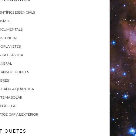
ENTÍFICS ESSENCIALS
OSMOS
OCUMENTALS
ISTENCIAL
XOPLANETES
SICA CLÀSSICA
ENERAL
RANS PREGUNTES
IBRES
ECÀNICA QUÀNTICA
STEMA SOLAR
A LÀCTEA
ATGE CAP A L'EXTERIOR
TIQUETES