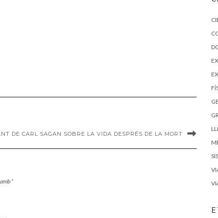
CI
C
D
EX
E
FÍ
G
G
LL
NT DE CARL SAGAN SOBRE LA VIDA DESPRÉS DE LA MORT
M
SI
VI
s amb
*
VI
E