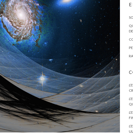
E
SO
QU
DE
CO
PE
RA
C
L’
CR
L’
QU
L’
F
L’
UL