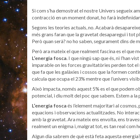
Si com s’ha demostrat el nostre Univers segueix am
contracció en un moment donat, ho farà indefinid
Segons les teories actuals, no. Acabarà desapareixe
més grans faran que la gravetat desaparegui i tot pl
Però quan serà? no ho saben, segurament dins de mo
Però ara mateix el que realment fascina es el que 
L’energia fosca
. I que ningú sap que és, ni l’han vis
imparable on les forces gravitatòries perden tot el s
que fa que les galàxies i cossos que la formen conti
calcula que ocupa el 23% mentre que l’univers visibl
Això impacta, només aquest 5% es el que podem obs
potencial, i diu molt del poc que sabem. Estem a la
L’energia fosca
és l’element majoritari al cosmos
equacions i observacions actualitzades. No intera
amb la gravetat. Ara mateix ens envolta, ens travess
realment un enigma i, malgrat tot, es tan real com ho
Algun dia sabrem de què està feta aquesta energia? 