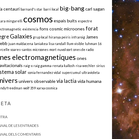
big-bang
fa centauri
carl sagan
barnard's star
barri local
cosmos
espais buits
iara mingarelli
espectre
forat
fons cosmic microones
ectromagnetic
existencia
Galaxies
egre
James
grup local
hiranya peiris
infraroig
ebb
juan maldacena
laniakea
lisa randall
llum visible
luhman 16
rcelle soares-santos
microones
mort
nuvol oort
ones de radio
nes electromagnetiques
ones
avitacionals
raig-x
raig gamma
renata kallosh
risa wechler
sirius
istema solar
sonia fernandez vidal
supercumul
ultravioleta
nivers
via lactia
univers observable
vida humana
ndy freedman
wolf 359
xarxa cosmica
ETA
NTRA
NAL DE LES ENTRADES
NAL DELS COMENTARIS