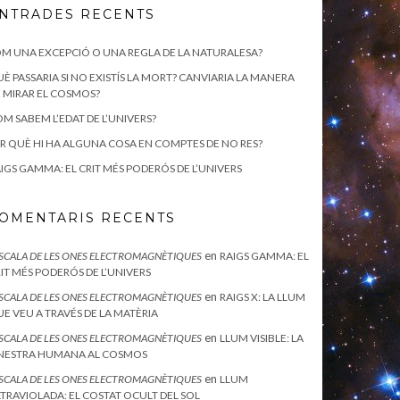
NTRADES RECENTS
M UNA EXCEPCIÓ O UNA REGLA DE LA NATURALESA?
È PASSARIA SI NO EXISTÍS LA MORT? CANVIARIA LA MANERA
 MIRAR EL COSMOS?
M SABEM L’EDAT DE L’UNIVERS?
R QUÈ HI HA ALGUNA COSA EN COMPTES DE NO RES?
IGS GAMMA: EL CRIT MÉS PODERÓS DE L’UNIVERS
OMENTARIS RECENTS
en
ESCALA DE LES ONES ELECTROMAGNÈTIQUES
RAIGS GAMMA: EL
IT MÉS PODERÓS DE L’UNIVERS
en
ESCALA DE LES ONES ELECTROMAGNÈTIQUES
RAIGS X: LA LLUM
E VEU A TRAVÉS DE LA MATÈRIA
en
ESCALA DE LES ONES ELECTROMAGNÈTIQUES
LLUM VISIBLE: LA
INESTRA HUMANA AL COSMOS
en
ESCALA DE LES ONES ELECTROMAGNÈTIQUES
LLUM
TRAVIOLADA: EL COSTAT OCULT DEL SOL