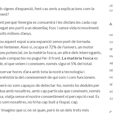
L’
b signes d’expansió, fent cas omís a explicacions com la
LL
ament?
nt perquè l’energia es consumirà i les distàncies cada cop
A
egat ens porti a un desenllaç fosc i sense vida ni moviment.
lts milions d’anys.
N
mou aquest espai a una expansió sense punt de tornada.
O
t ni l’entenen. Això sí, ocupa el 72% de l’univers, un motor
SE
eu potencial, on la matèria fosca, un altre dels interrogants,
MA
nuïn compactes no pugui fer-li front.
La matèria fosca
es
e, el que veiem i coneixem, només sigui el 5% del total.
AB
DE
ervar hores d’ara amb tota la nostra tecnologia i
 prehistòria del coneixement de qui som i com funcionem.
N
SE
, però no som capaços de detectar-ho, només ho deduïm per
ctua amb nosaltres, amb cap partícula que coneixem, només
AG
a, viatja sense el nostre consentiment ni percepció real. Es
JU
 som nosaltres, no hi ha cap buit a l’espai, cap.
Imagino que sí, no sé quan, però és un dels trets més
C