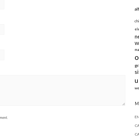
al
ch
el
n
W
ma
o
gr
s
u
we
M
E
mment.
CA
CA