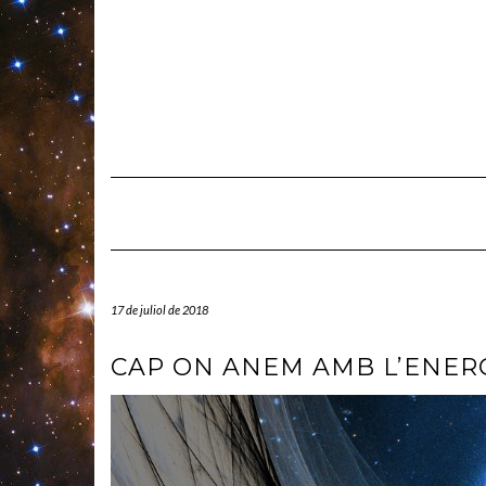
Skip
to
content
17 de juliol de 2018
CAP ON ANEM AMB L’ENER