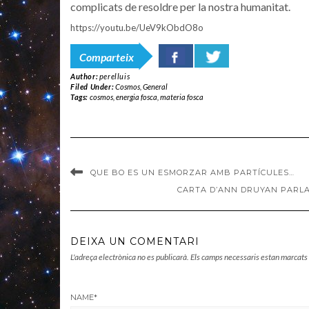
complicats de resoldre per la nostra humanitat.
https://youtu.be/UeV9kObdO8o
Comparteix
Author:
perelluis
Filed Under:
Cosmos
,
General
Tags:
cosmos
,
energia fosca
,
materia fosca
QUE BO ES UN ESMORZAR AMB PARTÍCULES…
CARTA D’ANN DRUYAN PARLA
DEIXA UN COMENTARI
L'adreça electrònica no es publicarà.
Els camps necessaris estan marcat
NAME
*