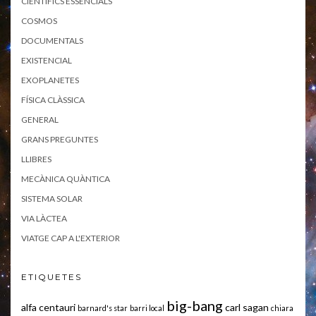
CIENTÍFICS ESSENCIALS
COSMOS
DOCUMENTALS
EXISTENCIAL
EXOPLANETES
FÍSICA CLÀSSICA
GENERAL
GRANS PREGUNTES
LLIBRES
MECÀNICA QUÀNTICA
SISTEMA SOLAR
VIA LÀCTEA
VIATGE CAP A L'EXTERIOR
ETIQUETES
big-bang
alfa centauri
carl sagan
barnard's star
barri local
chiara