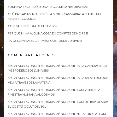
SOM UNA EXCEPCIÓ O UNA REGLA DE LA NATURALESA?
QUÈ PASSARIA SI NO EXISTÍS LA MORT? CANVIARIA LA MANERA DE
MIRAR EL COSMOS?
COM SABEM L’EDAT DE L’UNIVERS?
PER QUÈ HI HA ALGUNA COSA EN COMPTES DE NO RES?
RAIGS GAMMA: EL CRIT MÉS PODERÓS DE L’UNIVERS
COMENTARIS RECENTS
en
L’ESCALA DE LES ONES ELECTROMAGNÈTIQUES
RAIGS GAMMA: EL CRIT
MÉS PODERÓS DE L’UNIVERS
en
L’ESCALA DE LES ONES ELECTROMAGNÈTIQUES
RAIGS X: LA LLUM QUE
VEU A TRAVÉS DE LA MATÈRIA
en
L’ESCALA DE LES ONES ELECTROMAGNÈTIQUES
LLUM VISIBLE: LA
FINESTRA HUMANA AL COSMOS
en
L’ESCALA DE LES ONES ELECTROMAGNÈTIQUES
LLUM ULTRAVIOLADA:
EL COSTAT OCULT DEL SOL
en
L’ESCALA DE LES ONES ELECTROMAGNÈTIQUES
INFRAROIG: LA LLUM