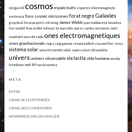
cosmos
espais buits
mingarelli
espectre electromagnetic
Galaxies
forat negre
fons cosmic microones
existencia
James Webb
grup local
hiranya peiris
infraroig
juan maldacena
laniakea
lisa randall
llum visible
luhman 16
marcelle soares-santos
microones
mort
ones electromagnetiques
nuvol oort
ones de radio
ones gravitacionals
raig-x
raig gamma
renata kallosh
risa wechler
sirius
sistema solar
sonia fernandez vidal
supercumul
ultravioleta
univers
via lactia
univers observable
vida humana
wendy
freedman
wolf 359
xarxa cosmica
META
ENTRA
CANAL DE LES ENTRADES
CANAL DELS COMENTARIS
WORDPRESS.ORG (EN ANGLÈS)