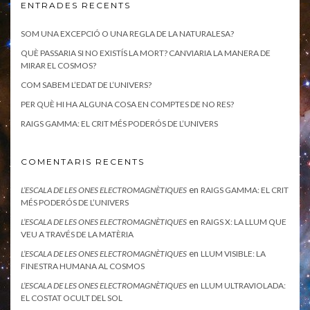
ENTRADES RECENTS
SOM UNA EXCEPCIÓ O UNA REGLA DE LA NATURALESA?
QUÈ PASSARIA SI NO EXISTÍS LA MORT? CANVIARIA LA MANERA DE
MIRAR EL COSMOS?
COM SABEM L’EDAT DE L’UNIVERS?
PER QUÈ HI HA ALGUNA COSA EN COMPTES DE NO RES?
RAIGS GAMMA: EL CRIT MÉS PODERÓS DE L’UNIVERS
COMENTARIS RECENTS
en
L’ESCALA DE LES ONES ELECTROMAGNÈTIQUES
RAIGS GAMMA: EL CRIT
MÉS PODERÓS DE L’UNIVERS
en
L’ESCALA DE LES ONES ELECTROMAGNÈTIQUES
RAIGS X: LA LLUM QUE
VEU A TRAVÉS DE LA MATÈRIA
en
L’ESCALA DE LES ONES ELECTROMAGNÈTIQUES
LLUM VISIBLE: LA
FINESTRA HUMANA AL COSMOS
en
L’ESCALA DE LES ONES ELECTROMAGNÈTIQUES
LLUM ULTRAVIOLADA:
EL COSTAT OCULT DEL SOL