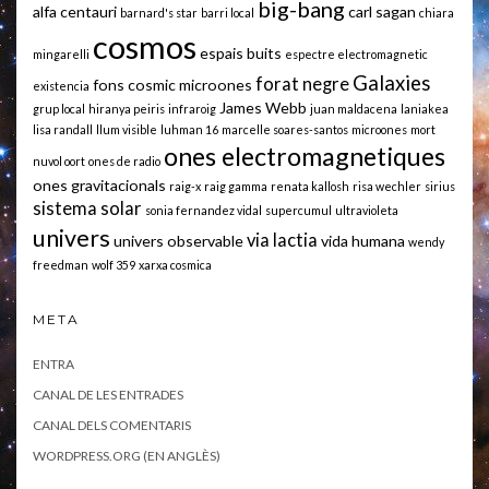
big-bang
alfa centauri
carl sagan
barnard's star
barri local
chiara
cosmos
espais buits
mingarelli
espectre electromagnetic
Galaxies
forat negre
fons cosmic microones
existencia
James Webb
grup local
hiranya peiris
infraroig
juan maldacena
laniakea
lisa randall
llum visible
luhman 16
marcelle soares-santos
microones
mort
ones electromagnetiques
nuvol oort
ones de radio
ones gravitacionals
raig-x
raig gamma
renata kallosh
risa wechler
sirius
sistema solar
sonia fernandez vidal
supercumul
ultravioleta
univers
via lactia
univers observable
vida humana
wendy
freedman
wolf 359
xarxa cosmica
META
ENTRA
CANAL DE LES ENTRADES
CANAL DELS COMENTARIS
WORDPRESS.ORG (EN ANGLÈS)