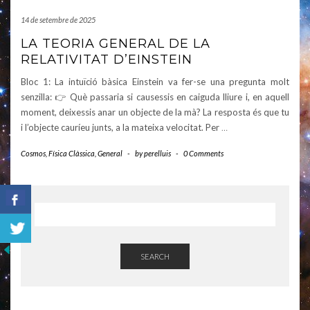
14 de setembre de 2025
LA TEORIA GENERAL DE LA
RELATIVITAT D’EINSTEIN
Bloc 1: La intuïció bàsica Einstein va fer-se una pregunta molt
senzilla: 👉 Què passaria si causessis en caiguda lliure i, en aquell
moment, deixessis anar un objecte de la mà? La resposta és que tu
i l’objecte cauríeu junts, a la mateixa velocitat. Per
…
Cosmos
,
Física Clàssica
,
General
-
by
perelluis
-
0 Comments
SEARCH