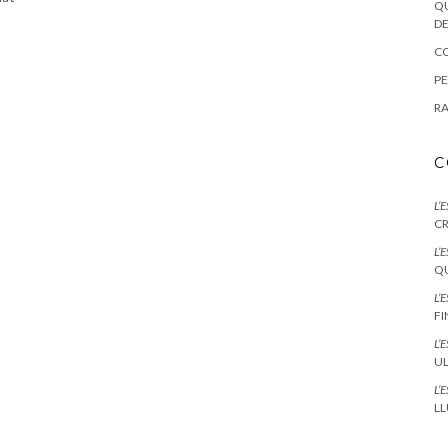
QU
DE
CO
PE
RA
C
L’
CR
L’
QU
L’
F
L’
UL
L’
LL