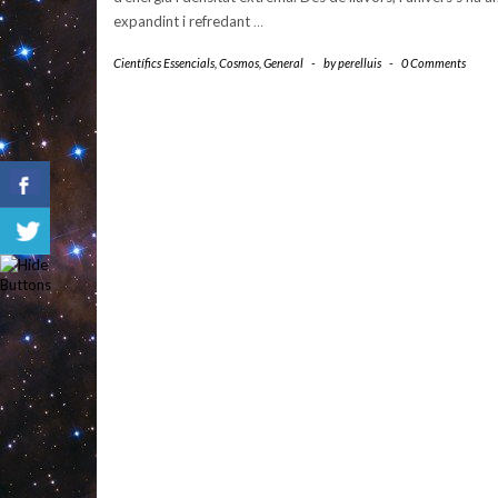
expandint i refredant
…
Científics Essencials
,
Cosmos
,
General
-
by
perelluis
-
0 Comments