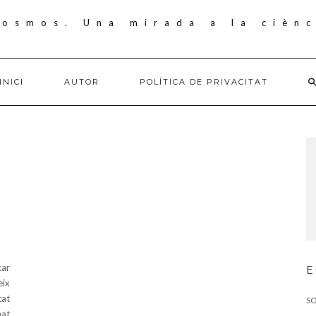
INICI
AUTOR
POLÍTICA DE PRIVACITAT
car
E
eix
tat
SO
nat