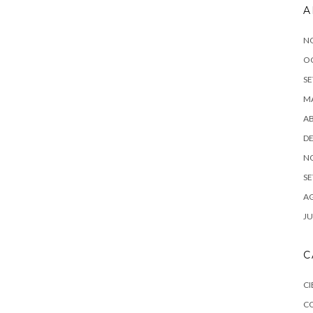
A
N
O
SE
MA
AB
DE
N
SE
AG
JU
C
CI
C