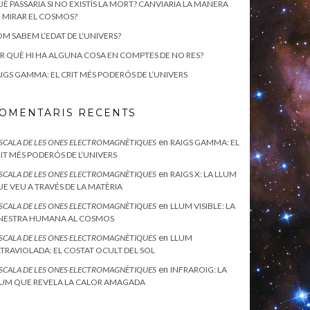
È PASSARIA SI NO EXISTÍS LA MORT? CANVIARIA LA MANERA
 MIRAR EL COSMOS?
M SABEM L’EDAT DE L’UNIVERS?
R QUÈ HI HA ALGUNA COSA EN COMPTES DE NO RES?
IGS GAMMA: EL CRIT MÉS PODERÓS DE L’UNIVERS
OMENTARIS RECENTS
en
ESCALA DE LES ONES ELECTROMAGNÈTIQUES
RAIGS GAMMA: EL
IT MÉS PODERÓS DE L’UNIVERS
en
ESCALA DE LES ONES ELECTROMAGNÈTIQUES
RAIGS X: LA LLUM
E VEU A TRAVÉS DE LA MATÈRIA
en
ESCALA DE LES ONES ELECTROMAGNÈTIQUES
LLUM VISIBLE: LA
INESTRA HUMANA AL COSMOS
en
ESCALA DE LES ONES ELECTROMAGNÈTIQUES
LLUM
TRAVIOLADA: EL COSTAT OCULT DEL SOL
en
ESCALA DE LES ONES ELECTROMAGNÈTIQUES
INFRAROIG: LA
UM QUE REVELA LA CALOR AMAGADA