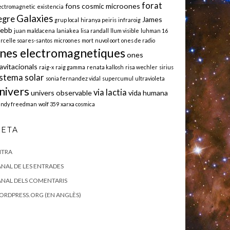
forat
fons cosmic microones
ectromagnetic
existencia
Galaxies
egre
James
grup local
hiranya peiris
infraroig
ebb
juan maldacena
laniakea
lisa randall
llum visible
luhman 16
rcelle soares-santos
microones
mort
nuvol oort
ones de radio
nes electromagnetiques
ones
avitacionals
raig-x
raig gamma
renata kallosh
risa wechler
sirius
istema solar
sonia fernandez vidal
supercumul
ultravioleta
nivers
via lactia
univers observable
vida humana
ndy freedman
wolf 359
xarxa cosmica
ETA
NTRA
NAL DE LES ENTRADES
NAL DELS COMENTARIS
RDPRESS.ORG (EN ANGLÈS)