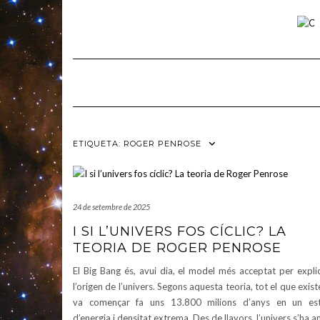
Skip
to
content
ETIQUETA:
ROGER PENROSE
24 de setembre de 2025
I SI L’UNIVERS FOS CÍCLIC? LA
TEORIA DE ROGER PENROSE
El Big Bang és, avui dia, el model més acceptat per expli
l’origen de l’univers. Segons aquesta teoria, tot el que exist
va començar fa uns 13.800 milions d’anys en un es
d’energia i densitat extrema. Des de llavors, l’univers s’ha a