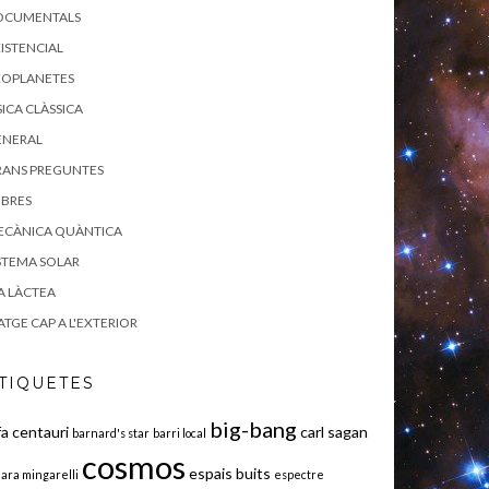
OCUMENTALS
ISTENCIAL
XOPLANETES
SICA CLÀSSICA
ENERAL
RANS PREGUNTES
IBRES
ECÀNICA QUÀNTICA
STEMA SOLAR
A LÀCTEA
ATGE CAP A L'EXTERIOR
TIQUETES
big-bang
fa centauri
carl sagan
barnard's star
barri local
cosmos
espais buits
iara mingarelli
espectre