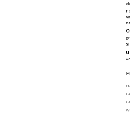
el
n
W
ma
o
gr
s
u
we
M
E
CA
CA
WO