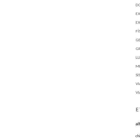
D
EX
E
FÍ
G
G
LL
M
SI
VI
VI
E
al
ch