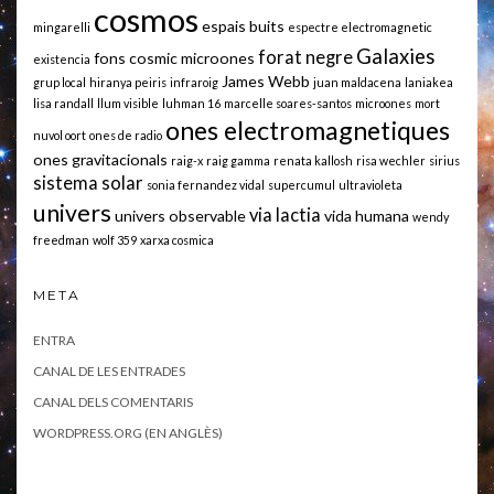
cosmos
espais buits
mingarelli
espectre electromagnetic
Galaxies
forat negre
fons cosmic microones
existencia
James Webb
grup local
hiranya peiris
infraroig
juan maldacena
laniakea
lisa randall
llum visible
luhman 16
marcelle soares-santos
microones
mort
ones electromagnetiques
nuvol oort
ones de radio
ones gravitacionals
raig-x
raig gamma
renata kallosh
risa wechler
sirius
sistema solar
sonia fernandez vidal
supercumul
ultravioleta
univers
via lactia
univers observable
vida humana
wendy
freedman
wolf 359
xarxa cosmica
META
ENTRA
CANAL DE LES ENTRADES
CANAL DELS COMENTARIS
WORDPRESS.ORG (EN ANGLÈS)