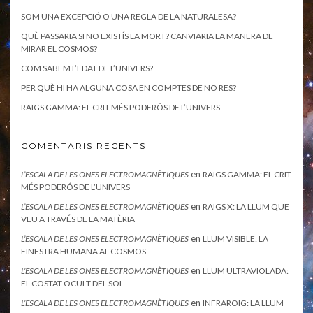
SOM UNA EXCEPCIÓ O UNA REGLA DE LA NATURALESA?
QUÈ PASSARIA SI NO EXISTÍS LA MORT? CANVIARIA LA MANERA DE
MIRAR EL COSMOS?
COM SABEM L’EDAT DE L’UNIVERS?
PER QUÈ HI HA ALGUNA COSA EN COMPTES DE NO RES?
RAIGS GAMMA: EL CRIT MÉS PODERÓS DE L’UNIVERS
COMENTARIS RECENTS
en
L’ESCALA DE LES ONES ELECTROMAGNÈTIQUES
RAIGS GAMMA: EL CRIT
MÉS PODERÓS DE L’UNIVERS
en
L’ESCALA DE LES ONES ELECTROMAGNÈTIQUES
RAIGS X: LA LLUM QUE
VEU A TRAVÉS DE LA MATÈRIA
en
L’ESCALA DE LES ONES ELECTROMAGNÈTIQUES
LLUM VISIBLE: LA
FINESTRA HUMANA AL COSMOS
en
L’ESCALA DE LES ONES ELECTROMAGNÈTIQUES
LLUM ULTRAVIOLADA:
EL COSTAT OCULT DEL SOL
en
L’ESCALA DE LES ONES ELECTROMAGNÈTIQUES
INFRAROIG: LA LLUM