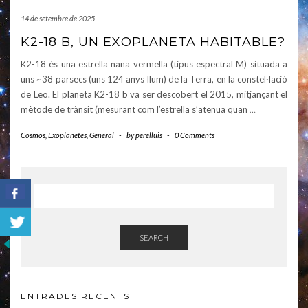
14 de setembre de 2025
K2-18 B, UN EXOPLANETA HABITABLE?
K2-18 és una estrella nana vermella (tipus espectral M) situada a
uns ~38 parsecs (uns 124 anys llum) de la Terra, en la constel·lació
de Leo. El planeta K2-18 b va ser descobert el 2015, mitjançant el
mètode de trànsit (mesurant com l’estrella s’atenua quan
…
Cosmos
,
Exoplanetes
,
General
-
by
perelluis
-
0 Comments
SEARCH
ENTRADES RECENTS