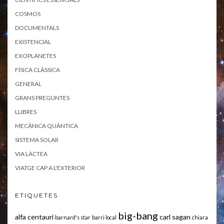
COSMOS
DOCUMENTALS
EXISTENCIAL
EXOPLANETES
FÍSICA CLÀSSICA
GENERAL
GRANS PREGUNTES
LLIBRES
MECÀNICA QUÀNTICA
SISTEMA SOLAR
VIA LÀCTEA
VIATGE CAP A L'EXTERIOR
ETIQUETES
big-bang
alfa centauri
carl sagan
barnard's star
barri local
chiara