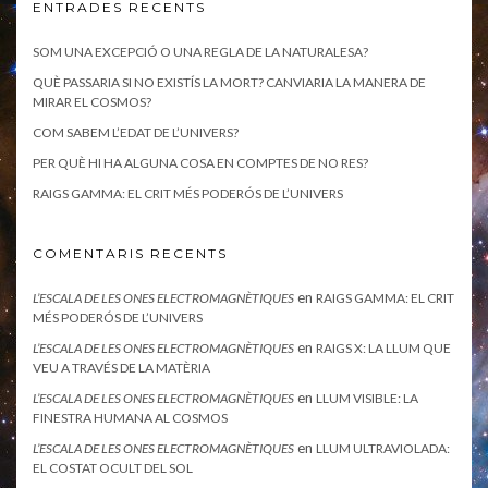
ENTRADES RECENTS
SOM UNA EXCEPCIÓ O UNA REGLA DE LA NATURALESA?
QUÈ PASSARIA SI NO EXISTÍS LA MORT? CANVIARIA LA MANERA DE
MIRAR EL COSMOS?
COM SABEM L’EDAT DE L’UNIVERS?
PER QUÈ HI HA ALGUNA COSA EN COMPTES DE NO RES?
RAIGS GAMMA: EL CRIT MÉS PODERÓS DE L’UNIVERS
COMENTARIS RECENTS
en
L’ESCALA DE LES ONES ELECTROMAGNÈTIQUES
RAIGS GAMMA: EL CRIT
MÉS PODERÓS DE L’UNIVERS
en
L’ESCALA DE LES ONES ELECTROMAGNÈTIQUES
RAIGS X: LA LLUM QUE
VEU A TRAVÉS DE LA MATÈRIA
en
L’ESCALA DE LES ONES ELECTROMAGNÈTIQUES
LLUM VISIBLE: LA
FINESTRA HUMANA AL COSMOS
en
L’ESCALA DE LES ONES ELECTROMAGNÈTIQUES
LLUM ULTRAVIOLADA:
EL COSTAT OCULT DEL SOL