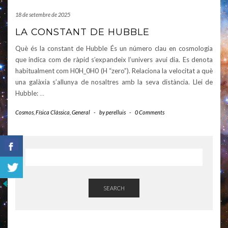
18 de setembre de 2025
LA CONSTANT DE HUBBLE
Què és la constant de Hubble És un número clau en cosmologia
que indica com de ràpid s’expandeix l’univers avui dia. Es denota
habitualment com H0H_0H0​ (H “zero”). Relaciona la velocitat a què
una galàxia s’allunya de nosaltres amb la seva distància. Llei de
Hubble:
…
Cosmos
,
Física Clàssica
,
General
-
by
perelluis
-
0 Comments
SEARCH