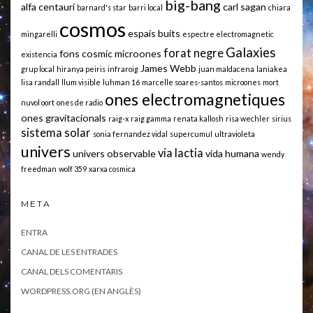
big-bang
alfa centauri
carl sagan
barnard's star
barri local
chiara
cosmos
espais buits
mingarelli
espectre electromagnetic
Galaxies
forat negre
fons cosmic microones
existencia
James Webb
grup local
hiranya peiris
infraroig
juan maldacena
laniakea
lisa randall
llum visible
luhman 16
marcelle soares-santos
microones
mort
ones electromagnetiques
nuvol oort
ones de radio
ones gravitacionals
raig-x
raig gamma
renata kallosh
risa wechler
sirius
sistema solar
sonia fernandez vidal
supercumul
ultravioleta
univers
via lactia
univers observable
vida humana
wendy
freedman
wolf 359
xarxa cosmica
META
ENTRA
CANAL DE LES ENTRADES
CANAL DELS COMENTARIS
WORDPRESS.ORG (EN ANGLÈS)