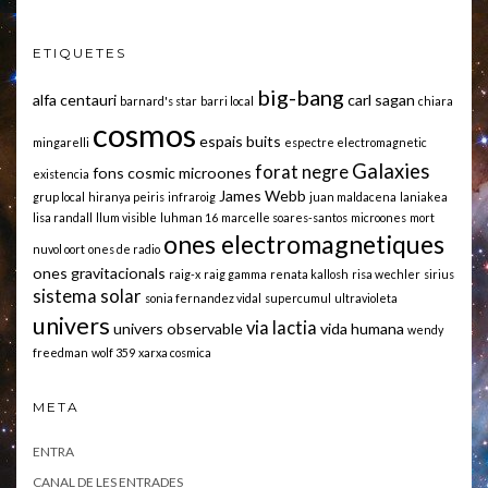
ETIQUETES
big-bang
alfa centauri
carl sagan
barnard's star
barri local
chiara
cosmos
espais buits
mingarelli
espectre electromagnetic
Galaxies
forat negre
fons cosmic microones
existencia
James Webb
grup local
hiranya peiris
infraroig
juan maldacena
laniakea
lisa randall
llum visible
luhman 16
marcelle soares-santos
microones
mort
ones electromagnetiques
nuvol oort
ones de radio
ones gravitacionals
raig-x
raig gamma
renata kallosh
risa wechler
sirius
sistema solar
sonia fernandez vidal
supercumul
ultravioleta
univers
via lactia
univers observable
vida humana
wendy
freedman
wolf 359
xarxa cosmica
META
ENTRA
CANAL DE LES ENTRADES