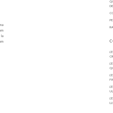
QU
DE
CO
PE
una
RA
lum
 la
C
lum
L’
CR
L’
QU
L’
F
L’
UL
L’
LL