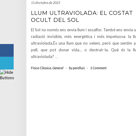
11 d'octubre de 2025
LLUM ULTRAVIOLADA: EL COSTAT
OCULT DEL SOL
El Sol no només ens envia llum i escalfor. També ens envia 
radiació invisible, més energètica i més impetuosa: la l
ultraviolada.És una llum que no veiem, però que sentim a
pell, que pot donar vida… o destruir-la. Què és la l
ultraviolada?
…
Física Clàssica
,
General
-
by
perelluis
-
1 Comment