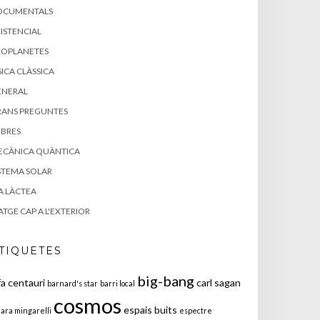
OCUMENTALS
ISTENCIAL
XOPLANETES
SICA CLÀSSICA
ENERAL
RANS PREGUNTES
IBRES
ECÀNICA QUÀNTICA
STEMA SOLAR
A LÀCTEA
ATGE CAP A L'EXTERIOR
TIQUETES
big-bang
fa centauri
carl sagan
barnard's star
barri local
cosmos
espais buits
iara mingarelli
espectre