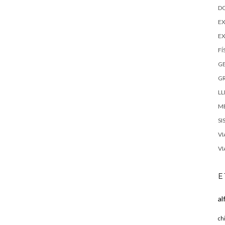
D
EX
E
FÍ
G
G
LL
M
SI
VI
VI
E
al
ch