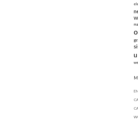
el
n
W
ma
o
gr
s
u
we
M
E
CA
CA
WO