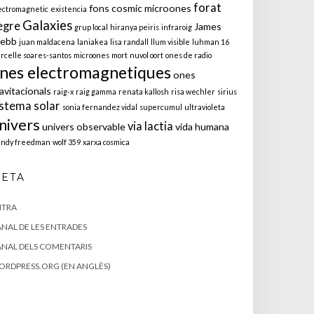
forat
fons cosmic microones
ectromagnetic
existencia
Galaxies
egre
James
grup local
hiranya peiris
infraroig
ebb
juan maldacena
laniakea
lisa randall
llum visible
luhman 16
rcelle soares-santos
microones
mort
nuvol oort
ones de radio
nes electromagnetiques
ones
avitacionals
raig-x
raig gamma
renata kallosh
risa wechler
sirius
istema solar
sonia fernandez vidal
supercumul
ultravioleta
nivers
via lactia
univers observable
vida humana
ndy freedman
wolf 359
xarxa cosmica
ETA
NTRA
NAL DE LES ENTRADES
NAL DELS COMENTARIS
RDPRESS.ORG (EN ANGLÈS)