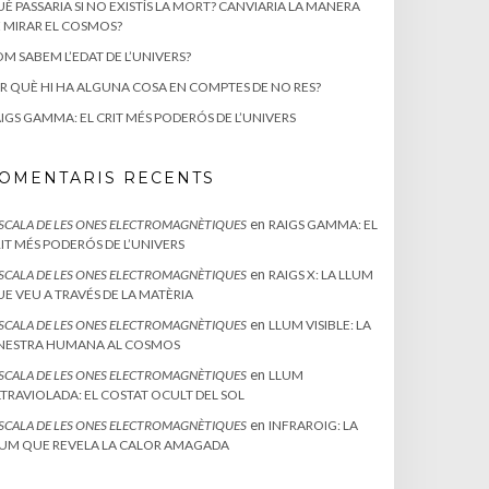
È PASSARIA SI NO EXISTÍS LA MORT? CANVIARIA LA MANERA
 MIRAR EL COSMOS?
M SABEM L’EDAT DE L’UNIVERS?
R QUÈ HI HA ALGUNA COSA EN COMPTES DE NO RES?
IGS GAMMA: EL CRIT MÉS PODERÓS DE L’UNIVERS
OMENTARIS RECENTS
en
ESCALA DE LES ONES ELECTROMAGNÈTIQUES
RAIGS GAMMA: EL
IT MÉS PODERÓS DE L’UNIVERS
en
ESCALA DE LES ONES ELECTROMAGNÈTIQUES
RAIGS X: LA LLUM
E VEU A TRAVÉS DE LA MATÈRIA
en
ESCALA DE LES ONES ELECTROMAGNÈTIQUES
LLUM VISIBLE: LA
INESTRA HUMANA AL COSMOS
en
ESCALA DE LES ONES ELECTROMAGNÈTIQUES
LLUM
TRAVIOLADA: EL COSTAT OCULT DEL SOL
en
ESCALA DE LES ONES ELECTROMAGNÈTIQUES
INFRAROIG: LA
UM QUE REVELA LA CALOR AMAGADA