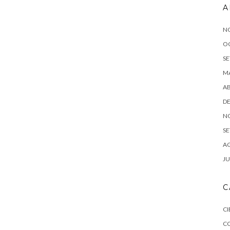
A
N
O
SE
MA
AB
DE
N
SE
AG
JU
C
CI
C