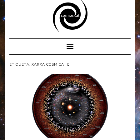
Skip
to
content
Toggle Navigation
ETIQUETA:
XARXA COSMICA