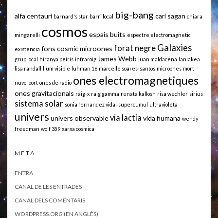
big-bang
alfa centauri
carl sagan
barnard's star
barri local
chiara
cosmos
espais buits
mingarelli
espectre electromagnetic
Galaxies
forat negre
fons cosmic microones
existencia
James Webb
grup local
hiranya peiris
infraroig
juan maldacena
laniakea
lisa randall
llum visible
luhman 16
marcelle soares-santos
microones
mort
ones electromagnetiques
nuvol oort
ones de radio
ones gravitacionals
raig-x
raig gamma
renata kallosh
risa wechler
sirius
sistema solar
sonia fernandez vidal
supercumul
ultravioleta
univers
via lactia
univers observable
vida humana
wendy
freedman
wolf 359
xarxa cosmica
META
ENTRA
CANAL DE LES ENTRADES
CANAL DELS COMENTARIS
WORDPRESS.ORG (EN ANGLÈS)