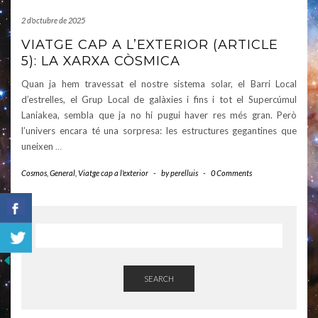
2 d'octubre de 2025
VIATGE CAP A L’EXTERIOR (ARTICLE
5): LA XARXA CÒSMICA
Quan ja hem travessat el nostre sistema solar, el Barri Local
d’estrelles, el Grup Local de galàxies i fins i tot el Supercúmul
Laniakea, sembla que ja no hi pugui haver res més gran. Però
l’univers encara té una sorpresa: les estructures gegantines que
uneixen
…
Cosmos
,
General
,
Viatge cap a l'exterior
-
by
perelluis
-
0 Comments
SEARCH