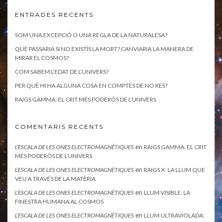
ENTRADES RECENTS
SOM UNA EXCEPCIÓ O UNA REGLA DE LA NATURALESA?
QUÈ PASSARIA SI NO EXISTÍS LA MORT? CANVIARIA LA MANERA DE
MIRAR EL COSMOS?
COM SABEM L’EDAT DE L’UNIVERS?
PER QUÈ HI HA ALGUNA COSA EN COMPTES DE NO RES?
RAIGS GAMMA: EL CRIT MÉS PODERÓS DE L’UNIVERS
COMENTARIS RECENTS
en
L’ESCALA DE LES ONES ELECTROMAGNÈTIQUES
RAIGS GAMMA: EL CRIT
MÉS PODERÓS DE L’UNIVERS
en
L’ESCALA DE LES ONES ELECTROMAGNÈTIQUES
RAIGS X: LA LLUM QUE
VEU A TRAVÉS DE LA MATÈRIA
en
L’ESCALA DE LES ONES ELECTROMAGNÈTIQUES
LLUM VISIBLE: LA
FINESTRA HUMANA AL COSMOS
en
L’ESCALA DE LES ONES ELECTROMAGNÈTIQUES
LLUM ULTRAVIOLADA: