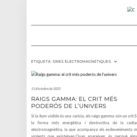
Skip
to
content
ETIQUETA:
ONES ELECTROMAGNETIQUES
11 d'octubre de 2025
RAIGS GAMMA: EL CRIT MÉS
PODERÓS DE L’UNIVERS
Si la llum visible és una carícia, els raigs gamma són un crit.
la forma més energètica i destructiva de la radia
electromagnètica, la que acompanya els esdeveniments 
violents que existeixen.Quan apareixen, és perquè alg