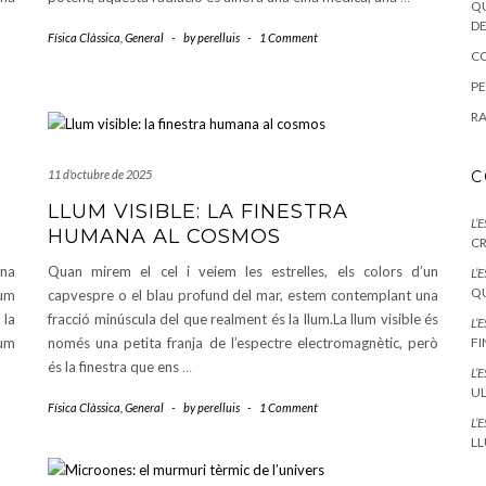
QU
DE
Física Clàssica
,
General
-
by
perelluis
-
1 Comment
CO
PE
RA
11 d'octubre de 2025
C
LLUM VISIBLE: LA FINESTRA
L’
HUMANA AL COSMOS
CR
una
Quan mirem el cel i veiem les estrelles, els colors d’un
L’
QU
lum
capvespre o el blau profund del mar, estem contemplant una
 la
fracció minúscula del que realment és la llum.La llum visible és
L’
lum
només una petita franja de l’espectre electromagnètic, però
F
és la finestra que ens
…
L’
UL
Física Clàssica
,
General
-
by
perelluis
-
1 Comment
L’
LL