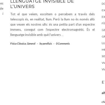
LLENGUATGE INVISIBLE DE
les
D
L’UNIVERS
 de
EX
 i
Tot el que veiem, escoltem o percebem a través dels
E
telescopis és, en realitat, llum. Però la llum no és només allò
FÍ
que veuen els nostres ulls: és una petita part d’un espectre
immens, conegut com l’espectre electromagnètic. És el
G
llenguatge invisible amb què l’univers
…
G
LL
Física Clàssica
,
General
-
by
perelluis
-
0 Comments
M
SI
VI
VI
E
al
ch