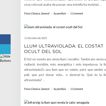
cosa colossal acaba de passar: una estrella ha esclatat,
…
Física Clàssica
,
General
-
by
perelluis
-
1 Comment
11 d'octubre de 2025
LLUM ULTRAVIOLADA: EL COSTAT
OCULT DEL SOL
El Sol no només ens envia llum i escalfor. També ens envia 
radiació invisible, més energètica i més impetuosa: la l
ultraviolada.És una llum que no veiem, però que sentim a
pell, que pot donar vida… o destruir-la. Què és la l
ultraviolada?
…
Física Clàssica
,
General
-
by
perelluis
-
1 Comment