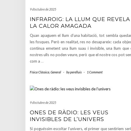
9 d'octubre de 2025
INFRAROIG: LA LLUM QUE REVELA
LA CALOR AMAGADA
Quan apaguem el llum d’una habitació, tot sembla queda
les fosques. Però en realitat, res no desapareix: cada obje
continua emetent una llum suau i invisible, una llum que 
nostres ulls no poden veure, però que el nostre cos pot sen
com a
…
Física Clàssica
,
General
-
by
perelluis
-
1 Comment
9 d'octubre de 2025
ONES DE RÀDIO: LES VEUS
INVISIBLES DE L’UNIVERS
Si poguéssim escoltar l’univers, el primer que sentiríem ser