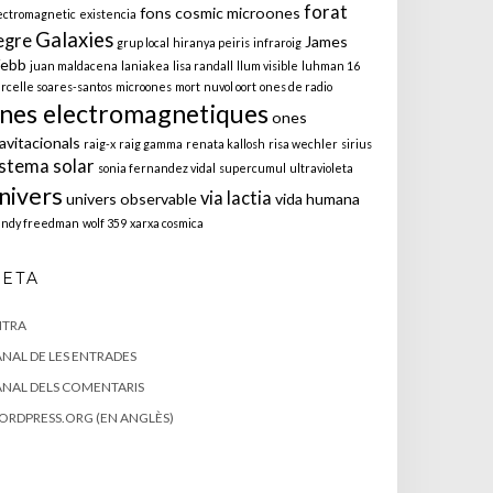
forat
fons cosmic microones
ectromagnetic
existencia
Galaxies
egre
James
grup local
hiranya peiris
infraroig
ebb
juan maldacena
laniakea
lisa randall
llum visible
luhman 16
rcelle soares-santos
microones
mort
nuvol oort
ones de radio
nes electromagnetiques
ones
avitacionals
raig-x
raig gamma
renata kallosh
risa wechler
sirius
istema solar
sonia fernandez vidal
supercumul
ultravioleta
nivers
via lactia
univers observable
vida humana
ndy freedman
wolf 359
xarxa cosmica
ETA
NTRA
NAL DE LES ENTRADES
NAL DELS COMENTARIS
RDPRESS.ORG (EN ANGLÈS)