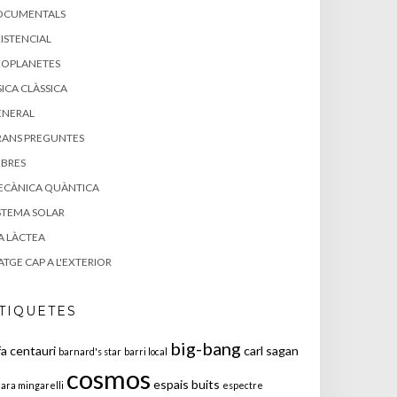
OCUMENTALS
ISTENCIAL
XOPLANETES
SICA CLÀSSICA
ENERAL
RANS PREGUNTES
IBRES
ECÀNICA QUÀNTICA
STEMA SOLAR
A LÀCTEA
ATGE CAP A L'EXTERIOR
TIQUETES
big-bang
fa centauri
carl sagan
barnard's star
barri local
cosmos
espais buits
iara mingarelli
espectre