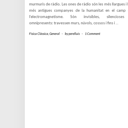
murmuris de ràdio. Les ones de ràdio són les més llargues i 
més antigues companyes de la humanitat en el camp
l’electromagnetisme. Són invisibles, silencioses
omnipresents: travessen murs, núvols, cossos i fins i
…
Física Clàssica
,
General
-
by
perelluis
-
1 Comment