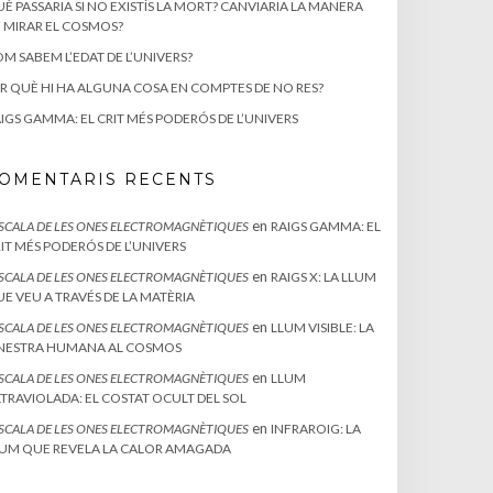
È PASSARIA SI NO EXISTÍS LA MORT? CANVIARIA LA MANERA
 MIRAR EL COSMOS?
M SABEM L’EDAT DE L’UNIVERS?
R QUÈ HI HA ALGUNA COSA EN COMPTES DE NO RES?
IGS GAMMA: EL CRIT MÉS PODERÓS DE L’UNIVERS
OMENTARIS RECENTS
en
ESCALA DE LES ONES ELECTROMAGNÈTIQUES
RAIGS GAMMA: EL
IT MÉS PODERÓS DE L’UNIVERS
en
ESCALA DE LES ONES ELECTROMAGNÈTIQUES
RAIGS X: LA LLUM
E VEU A TRAVÉS DE LA MATÈRIA
en
ESCALA DE LES ONES ELECTROMAGNÈTIQUES
LLUM VISIBLE: LA
INESTRA HUMANA AL COSMOS
en
ESCALA DE LES ONES ELECTROMAGNÈTIQUES
LLUM
TRAVIOLADA: EL COSTAT OCULT DEL SOL
en
ESCALA DE LES ONES ELECTROMAGNÈTIQUES
INFRAROIG: LA
UM QUE REVELA LA CALOR AMAGADA