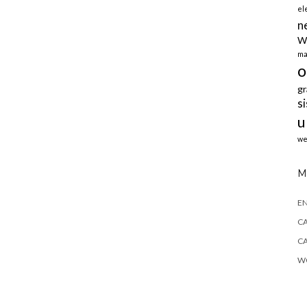
el
n
W
ma
o
gr
s
u
we
M
E
CA
CA
WO