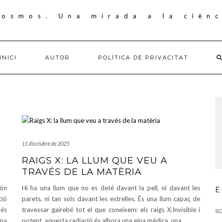
INICI
AUTOR
POLÍTICA DE PRIVACITAT
11 d'octubre de 2025
RAIGS X: LA LLUM QUE VEU A
TRAVÉS DE LA MATÈRIA
Són
Hi ha una llum que no es deté davant la pell, ni davant les
E
ció
parets, ni tan sols davant les estrelles. És una llum capaç de
més
travessar gairebé tot el que coneixem: els raigs X.Invisible i
SO
una
potent, aquesta radiació és alhora una eina mèdica, una
…