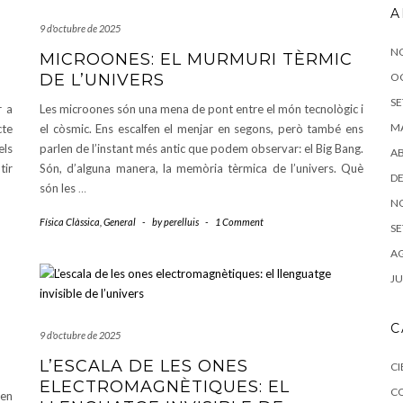
A
9 d'octubre de 2025
N
MICROONES: EL MURMURI TÈRMIC
DE L’UNIVERS
O
SE
r a
Les microones són una mena de pont entre el món tecnològic i
MA
cte
el còsmic. Ens escalfen el menjar en segons, però també ens
els
parlen de l’instant més antic que podem observar: el Big Bang.
AB
tir
Són, d’alguna manera, la memòria tèrmica de l’univers. Què
DE
són les
…
N
Física Clàssica
,
General
-
by
perelluis
-
1 Comment
SE
AG
JU
C
9 d'octubre de 2025
L’ESCALA DE LES ONES
CI
ELECTROMAGNÈTIQUES: EL
C
ien