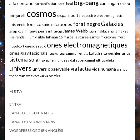
big-bang
alfa centauri
carl sagan
barnard's star
barri local
chiara
cosmos
espais buits
mingarelli
espectre electromagnetic
Galaxies
forat negre
fons cosmic microones
existencia
James Webb
grup local
hiranya peiris
infraroig
juan maldacena
laniakea
lisa randall
llum visible
luhman 16
marcelle soares-santos
microones
mort
ones electromagnetiques
nuvol oort
ones de radio
ones gravitacionals
raig-x
raig gamma
renata kallosh
risa wechler
sirius
sistema solar
sonia fernandez vidal
supercumul
ultravioleta
univers
via lactia
univers observable
vida humana
wendy
freedman
wolf 359
xarxa cosmica
META
ENTRA
CANAL DE LES ENTRADES
CANAL DELS COMENTARIS
WORDPRESS.ORG (EN ANGLÈS)