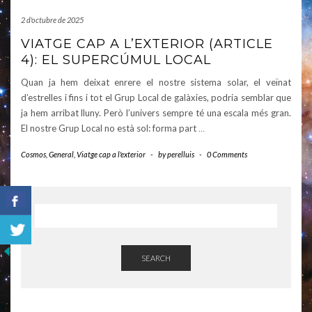
2 d'octubre de 2025
VIATGE CAP A L’EXTERIOR (ARTICLE
4): EL SUPERCÚMUL LOCAL
Quan ja hem deixat enrere el nostre sistema solar, el veïnat
d’estrelles i fins i tot el Grup Local de galàxies, podria semblar que
ja hem arribat lluny. Però l’univers sempre té una escala més gran.
El nostre Grup Local no està sol: forma part
…
Cosmos
,
General
,
Viatge cap a l'exterior
-
by
perelluis
-
0 Comments
SEARCH