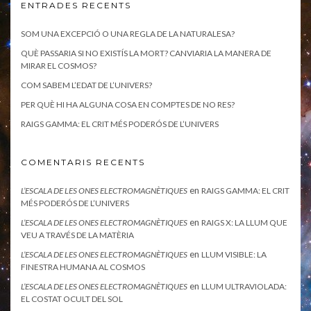
ENTRADES RECENTS
SOM UNA EXCEPCIÓ O UNA REGLA DE LA NATURALESA?
QUÈ PASSARIA SI NO EXISTÍS LA MORT? CANVIARIA LA MANERA DE
MIRAR EL COSMOS?
COM SABEM L’EDAT DE L’UNIVERS?
PER QUÈ HI HA ALGUNA COSA EN COMPTES DE NO RES?
RAIGS GAMMA: EL CRIT MÉS PODERÓS DE L’UNIVERS
COMENTARIS RECENTS
en
L’ESCALA DE LES ONES ELECTROMAGNÈTIQUES
RAIGS GAMMA: EL CRIT
MÉS PODERÓS DE L’UNIVERS
en
L’ESCALA DE LES ONES ELECTROMAGNÈTIQUES
RAIGS X: LA LLUM QUE
VEU A TRAVÉS DE LA MATÈRIA
en
L’ESCALA DE LES ONES ELECTROMAGNÈTIQUES
LLUM VISIBLE: LA
FINESTRA HUMANA AL COSMOS
en
L’ESCALA DE LES ONES ELECTROMAGNÈTIQUES
LLUM ULTRAVIOLADA:
EL COSTAT OCULT DEL SOL