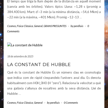
El temps que triga la llum depèn de la distància en aquell moment
(canvia amb les òrbites). Valors típics: Lluna: ~1,28 s (promig a
384.400 km). Mart: d’~3 min (a la mínima distància, ~54,6 Mkm) a
~22 min (a la màxima, ~401 Mkm). Promig ~12–13
…
Cosmos
,
Física Clàssica
,
General
,
GRANS PREGUNTES
-
by
perelluis
-
0
Comments
18 de setembre de 2025
LA CONSTANT DE HUBBLE
Què és la constant de Hubble És un número clau en cosmologia
que indica com de ràpid s’expandeix l’univers avui dia. Es denota
habitualment com H0H_0H0​ (H “zero”). Relaciona la velocitat a què
una galàxia s’allunya de nosaltres amb la seva distància. Llei de
Hubble:
…
Cosmos
,
Física Clàssica
,
General
-
by
perelluis
-
0 Comments