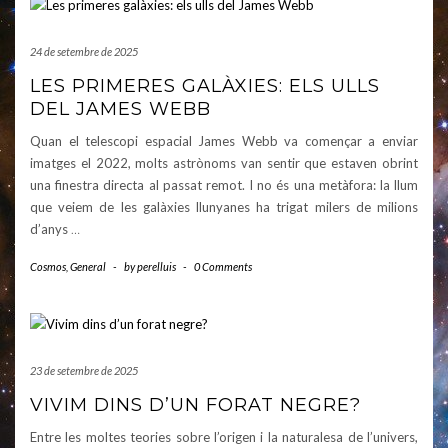
24 de setembre de 2025
LES PRIMERES GALÀXIES: ELS ULLS
DEL JAMES WEBB
Quan el telescopi espacial James Webb va començar a enviar
imatges el 2022, molts astrònoms van sentir que estaven obrint
una finestra directa al passat remot. I no és una metàfora: la llum
que veiem de les galàxies llunyanes ha trigat milers de milions
d’anys
…
Cosmos
,
General
-
by
perelluis
-
0 Comments
23 de setembre de 2025
VIVIM DINS D’UN FORAT NEGRE?
Entre les moltes teories sobre l’origen i la naturalesa de l’univers,