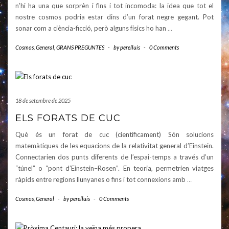
n’hi ha una que sorprèn i fins i tot incomoda: la idea que tot el
nostre cosmos podria estar dins d’un forat negre gegant. Pot
sonar com a ciència-ficció, però alguns físics ho han
…
Cosmos
,
General
,
GRANS PREGUNTES
-
by
perelluis
-
0 Comments
18 de setembre de 2025
ELS FORATS DE CUC
Què és un forat de cuc (científicament) Són solucions
matemàtiques de les equacions de la relativitat general d’Einstein.
Connectarien dos punts diferents de l’espai-temps a través d’un
“túnel” o “pont d’Einstein–Rosen”. En teoria, permetrien viatges
ràpids entre regions llunyanes o fins i tot connexions amb
…
Cosmos
,
General
-
by
perelluis
-
0 Comments