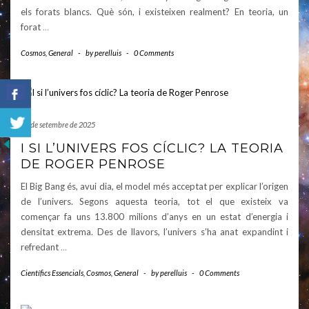
els forats blancs. Què són, i existeixen realment? En teoria, un
forat
…
Cosmos
,
General
-
by
perelluis
-
0 Comments
24 de setembre de 2025
I SI L’UNIVERS FOS CÍCLIC? LA TEORIA
DE ROGER PENROSE
El Big Bang és, avui dia, el model més acceptat per explicar l’origen
de l’univers. Segons aquesta teoria, tot el que existeix va
començar fa uns 13.800 milions d’anys en un estat d’energia i
densitat extrema. Des de llavors, l’univers s’ha anat expandint i
refredant
…
Científics Essencials
,
Cosmos
,
General
-
by
perelluis
-
0 Comments