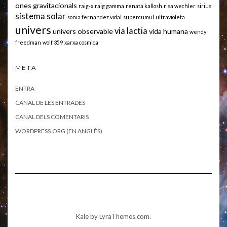
ones gravitacionals
raig-x
raig gamma
renata kallosh
risa wechler
sirius
sistema solar
sonia fernandez vidal
supercumul
ultravioleta
univers
via lactia
univers observable
vida humana
wendy
freedman
wolf 359
xarxa cosmica
META
ENTRA
CANAL DE LES ENTRADES
CANAL DELS COMENTARIS
WORDPRESS.ORG (EN ANGLÈS)
Kale
by LyraThemes.com.