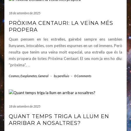
18 de setembre de 2025
PRÒXIMA CENTAURI: LA VEÏNA MÉS
PROPERA
Quan pensem en les estrelles, gairebé sempre ens semblen
llunyanes, intocables, com petites espurnes en un cel immens. Però
resulta que tenim una veïna molt especial, una estrella que és la
més propera de totes: Pròxima Centauri. El seu nom ja ens ho diu:
“pròxima”,
…
Cosmos
,
Exoplanetes
,
General
-
by
perelluis
-
0 Comments
18 de setembre de 2025
QUANT TEMPS TRIGA LA LLUM EN
ARRIBAR A NOSALTRES?