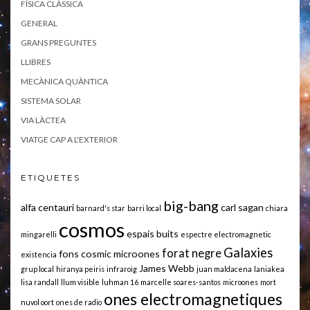
FÍSICA CLÀSSICA
GENERAL
GRANS PREGUNTES
LLIBRES
MECÀNICA QUÀNTICA
SISTEMA SOLAR
VIA LÀCTEA
VIATGE CAP A L'EXTERIOR
ETIQUETES
big-bang
alfa centauri
carl sagan
barnard's star
barri local
chiara
cosmos
espais buits
mingarelli
espectre electromagnetic
Galaxies
forat negre
fons cosmic microones
existencia
James Webb
grup local
hiranya peiris
infraroig
juan maldacena
laniakea
lisa randall
llum visible
luhman 16
marcelle soares-santos
microones
mort
ones electromagnetiques
nuvol oort
ones de radio