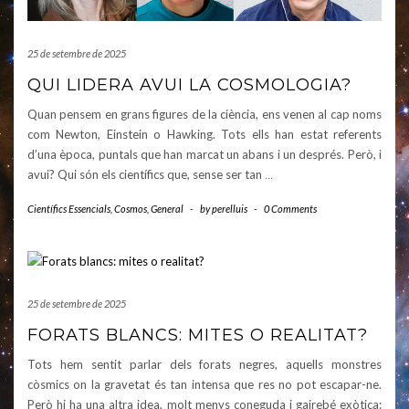
25 de setembre de 2025
QUI LIDERA AVUI LA COSMOLOGIA?
Quan pensem en grans figures de la ciència, ens venen al cap noms
com Newton, Einstein o Hawking. Tots ells han estat referents
d’una època, puntals que han marcat un abans i un després. Però, i
avui? Qui són els científics que, sense ser tan
…
Científics Essencials
,
Cosmos
,
General
-
by
perelluis
-
0 Comments
25 de setembre de 2025
FORATS BLANCS: MITES O REALITAT?
Tots hem sentit parlar dels forats negres, aquells monstres
còsmics on la gravetat és tan intensa que res no pot escapar-ne.
Però hi ha una altra idea, molt menys coneguda i gairebé exòtica: