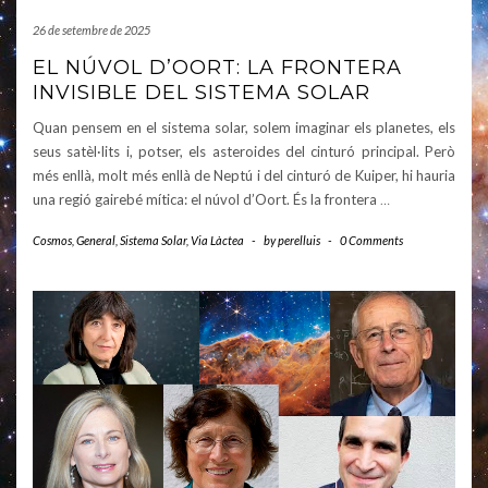
26 de setembre de 2025
EL NÚVOL D’OORT: LA FRONTERA
INVISIBLE DEL SISTEMA SOLAR
Quan pensem en el sistema solar, solem imaginar els planetes, els
seus satèl·lits i, potser, els asteroides del cinturó principal. Però
més enllà, molt més enllà de Neptú i del cinturó de Kuiper, hi hauria
una regió gairebé mítica: el núvol d’Oort. És la frontera
…
Cosmos
,
General
,
Sistema Solar
,
Via Làctea
-
by
perelluis
-
0 Comments