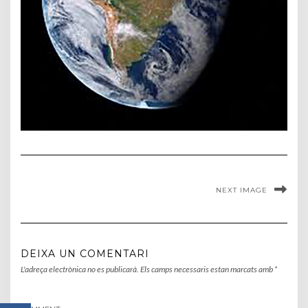
NEXT IMAGE
DEIXA UN COMENTARI
L'adreça electrònica no es publicarà.
Els camps necessaris estan marcats amb
*