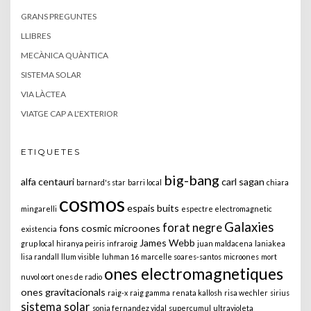
GRANS PREGUNTES
LLIBRES
MECÀNICA QUÀNTICA
SISTEMA SOLAR
VIA LÀCTEA
VIATGE CAP A L'EXTERIOR
ETIQUETES
big-bang
alfa centauri
carl sagan
barnard's star
barri local
chiara
cosmos
espais buits
mingarelli
espectre electromagnetic
Galaxies
forat negre
fons cosmic microones
existencia
James Webb
grup local
hiranya peiris
infraroig
juan maldacena
laniakea
lisa randall
llum visible
luhman 16
marcelle soares-santos
microones
mort
ones electromagnetiques
nuvol oort
ones de radio
ones gravitacionals
raig-x
raig gamma
renata kallosh
risa wechler
sirius
sistema solar
sonia fernandez vidal
supercumul
ultravioleta